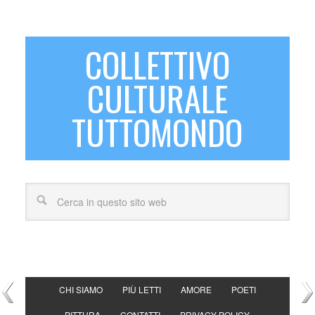
COLLETTIVO
CULTURALE
TUTTOMONDO
CHI SIAMO
PIÙ LETTI
AMORE
POETI
PITTURA
CONTATTI
PRIVACY POLICY