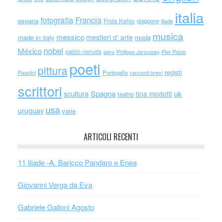
italia
Francia
fotografia
espana
Frida Kahlo
giappone
iliade
musica
messico
mestieri d' arte
made in italy
moda
nobel
México
pablo neruda
perù
Philippe Jaroussky
Pier Paolo
poeti
pittura
registi
Portogallo
racconti brevi
Pasolini
scrittori
scultura
Spagna
uk
tina modotti
teatro
usa
uruguay
varie
ARTICOLI RECENTI
11 Iliade -A. Baricco Pandaro e Enea
Giovanni Verga da Eva
Gabriele Galloni Agosto