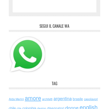
SEGUI IL CANALE WA
TAG
amore
argentina
brasile
capolavori
Alda Merini
architetti
english
donne
chile
colombia
disegnatori
cile
design