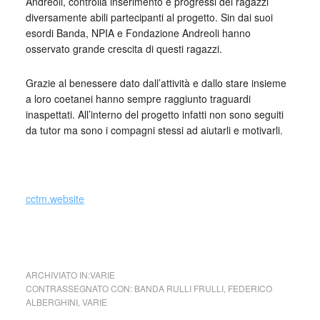
Andreoli, controlla inserimento e progressi dei ragazzi
diversamente abili partecipanti al progetto. Sin dai suoi
esordi Banda, NPIA e Fondazione Andreoli hanno
osservato grande crescita di questi ragazzi.
Grazie al benessere dato dall’attività e dallo stare insieme
a loro coetanei hanno sempre raggiunto traguardi
inaspettati. All’interno del progetto infatti non sono seguiti
da tutor ma sono i compagni stessi ad aiutarli e motivarli.
_
cctm.website
video: Banda Rulli Frulli a Matera 2019
ARCHIVIATO IN:
VARIE
CONTRASSEGNATO CON:
BANDA RULLI FRULLI
,
FEDERICO
ALBERGHINI
,
VARIE