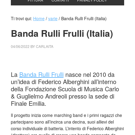
Ti trovi qui:
Home
/
varie
/
Banda Rulli Frulli (Italia)
Banda Rulli Frulli (Italia)
04/06/2022
BY
CARLAITA
collettivo culturale tuttomondo Banda Rulli Frulli (Italia)
La
Banda Rulli Frulli
nasce nel 2010 da
un’idea di Federico Alberghini all’interno
della Fondazione Scuola di Musica Carlo
& Guglielmo Andreoli presso la sede di
Finale Emilia.
Il progetto inizia come marching band e i primi ragazzi che
partecipano sono all’incirca una decina, suoi allievi del
corso individuale di batteria. L’intento di Federico Alberghini