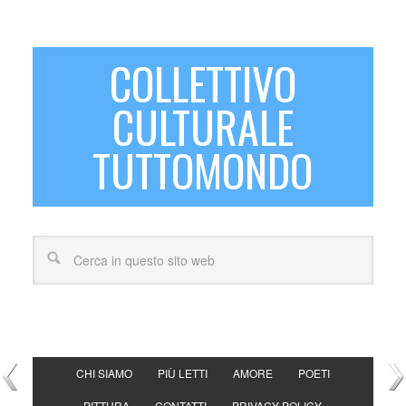
COLLETTIVO
CULTURALE
TUTTOMONDO
CHI SIAMO
PIÙ LETTI
AMORE
POETI
PITTURA
CONTATTI
PRIVACY POLICY