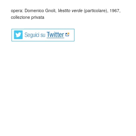
opera: Domenico Gnoli,
Vestito verde
(particolare), 1967,
collezione privata
Dino Campana, il poeta barbaro, folle, ossessionato. Ha 31
anni quando incontra Sibilla Aleramo, nell’agosto del 1916,
una
femme fatale
bella e famosa. Dopo aver letto i Canti
Orfici, Sibilla aveva scritto all’autore “Chiudo il tuo libro, le
mie trecce sciolgo” e si era precipitata da lui. Inizia così
una delle storie d’amore più tormentate e “maledette” della
nostra letteratura, che quando finirà si porterà con sé
l’ultimo barlume di stabilità mentale di Campana.
Quello fra Dino Campana e Sibilla Aleramo fu un amore
tanto intenso quanto breve e tormentato. La loro relazione
durò poco più di un anno, tra il 1916 e il 1917. La Aleramo