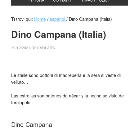
Ti trovi qui:
Home
/
español
/
Dino Campana (Italia)
Dino Campana (Italia)
19/12/2021
BY
CARLAITA
cctm collettivo culturale tuttomondo Dino Campana
madreperla
Le stelle sono bottoni di madreperla e la sera si veste di
velluto…
_
Las estrellas son botones de nàcar y la noche se viste de
terciopelo…
_
Dino Campana
_