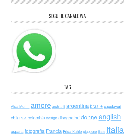
SEGUI IL CANALE WA
TAG
amore
argentina
brasile
capolavori
Alda Merini
architetti
english
donne
chile
colombia
disegnatori
cile
design
italia
Francia
fotografia
espana
Frida Kahlo
giappone
iliade