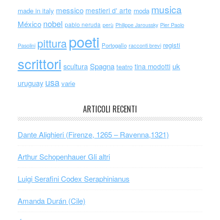
musica
messico
mestieri d' arte
made in italy
moda
nobel
México
pablo neruda
perù
Philippe Jaroussky
Pier Paolo
poeti
pittura
registi
Portogallo
racconti brevi
Pasolini
scrittori
scultura
Spagna
uk
tina modotti
teatro
usa
uruguay
varie
ARTICOLI RECENTI
Dante Alighieri (Firenze, 1265 – Ravenna,1321)
Arthur Schopenhauer Gli altri
Luigi Serafini Codex Seraphinianus
Amanda Durán (Cile)