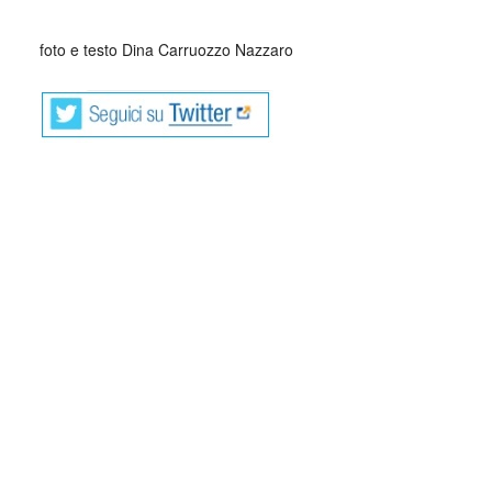
_
foto e testo Dina Carruozzo Nazzaro
Se dovessi parlarti di me, dovrei parlarti dei
risvegli della giovinezza con il profumo del
mare, dei suoi cieli rossi impolverati di amari
veleni, dei rumori di strade di traffico operaio
che sognava e di navi e di ponti e allegre
fanfare di cappelli bianchi.
Se dovessi parlarti di me dovrei raccontarti dei sospiri del
vento che qui tira forte e io come un amico sempre
presente sento mi abbraccia Se dovessi parlarti di me
dovrei raccontare del sole che brucia e del sale che
asciuga la pelle e insieme inaridiscono le anime.