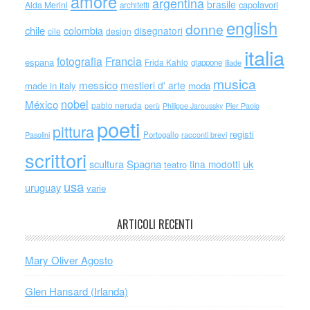
amore
argentina
brasile
capolavori
Alda Merini
architetti
english
donne
chile
colombia
disegnatori
cile
design
italia
Francia
fotografia
espana
Frida Kahlo
giappone
iliade
musica
messico
mestieri d' arte
made in italy
moda
nobel
México
pablo neruda
perù
Philippe Jaroussky
Pier Paolo
poeti
pittura
registi
Portogallo
racconti brevi
Pasolini
scrittori
scultura
Spagna
uk
tina modotti
teatro
usa
uruguay
varie
ARTICOLI RECENTI
Mary Oliver Agosto
Glen Hansard (Irlanda)