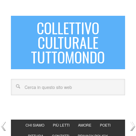
COLLETTIVO
CULTURALE
TUTTOMONDO
CHI SIAMO
PIÙ LETTI
AMORE
POETI
PITTURA
CONTATTI
PRIVACY POLICY