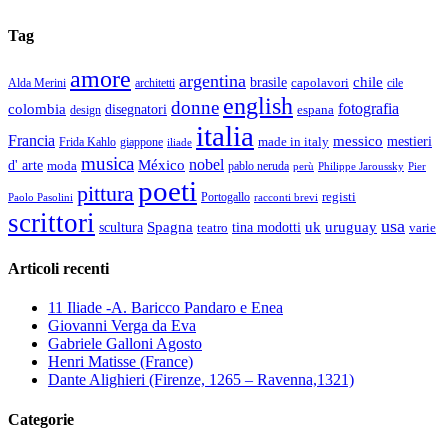
Tag
amore
argentina
chile
brasile
capolavori
Alda Merini
cile
architetti
english
donne
fotografia
colombia
disegnatori
espana
design
italia
Francia
messico
made in italy
mestieri
Frida Kahlo
giappone
iliade
musica
nobel
México
d' arte
moda
pablo neruda
perù
Pier
Philippe Jaroussky
poeti
pittura
registi
Paolo Pasolini
Portogallo
racconti brevi
scrittori
usa
Spagna
scultura
uk
uruguay
teatro
tina modotti
varie
Articoli recenti
11 Iliade -A. Baricco Pandaro e Enea
Giovanni Verga da Eva
Gabriele Galloni Agosto
Henri Matisse (France)
Dante Alighieri (Firenze, 1265 – Ravenna,1321)
Categorie