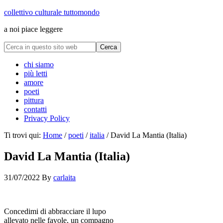
collettivo culturale tuttomondo
a noi piace leggere
chi siamo
più letti
amore
poeti
pittura
contatti
Privacy Policy
Ti trovi qui:
Home
/
poeti
/
italia
/
David La Mantia (Italia)
David La Mantia (Italia)
31/07/2022
By
carlaita
collettivo culturale tuttomondo David La Mantia (Italia)
Concedimi di abbracciare il lupo
allevato nelle favole, un compagno