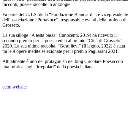
racconti, poesie raccolte in antologie.
Fa parte del C.T.S. della “Fondazione Bianciardi”, è vicepresidente
dell’associazione “Portavoce”, responsabile eventi della proloco di
Grosseto.
La sua silloge “A testa bassa” (Innocenti, 2019) ha ricevuto il
secondo premio per la poesia edita al premio “Città di Grosseto”
2020. La sua ultima raccolta, “Gesti lievi” (Il leggio, 2022) è stata
tra le 9 opere inedite selezionate per il premio Pagliarani 2021.
Attualmente è uno dei protagonisti del blog Circolare Poesia con
una rubrica sugli “irregolari” della poesia italiana.
_
cctm.website
“Credo che la poesia oggi debba essere insolente, fastidiosa come
un tafano d’estate. Credo che abbia il dovere di tormentare le
coscienze, magari di farsi odiare, senza mai precipitare nel patetico
e nel retorico, nel consolatorio e nell’ovvio, nei campi di grano
solcati dal vento, negli amori inimitabili griffati da parole di
cartapesta. Credo che la poesia oggi possa emozionare solo
raccontando il vento che sfiora i frigoriferi accesi, i farmaci