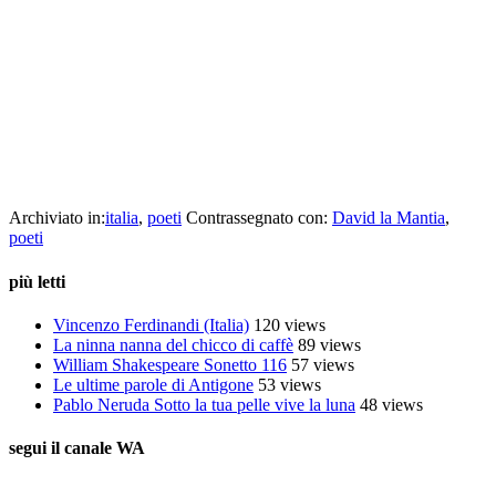
adagiati sul tavolo, i gatti divorati dal diabete, le mani sudate, le
improvvise frenate, gli schianti. E soprattutto la morte. La morte che
non libera da tutto, che non apre varchi alla luce, la morte come
incontro qualunque, la morte e basta. Credo di avervi detto quanto
basta. Il resto, magari, un’altra volta, altrove, quando saremo
pronti”.
David La Mantia
collettivo culturale tuttomondo David La Mantia (Italia)
Archiviato in:
italia
,
poeti
Contrassegnato con:
David la Mantia
,
poeti
più letti
Vincenzo Ferdinandi (Italia)
120 views
La ninna nanna del chicco di caffè
89 views
William Shakespeare Sonetto 116
57 views
Le ultime parole di Antigone
53 views
Pablo Neruda Sotto la tua pelle vive la luna
48 views
segui il canale WA