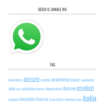
SEGUI IL CANALE WA
TAG
amore
argentina
brasile
capolavori
Alda Merini
architetti
english
donne
chile
colombia
disegnatori
cile
design
italia
Francia
fotografia
espana
Frida Kahlo
giappone
iliade