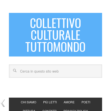
COLLETTIVO
CULTURALE
TUTTOMONDO
CHI SIAMO
PIÙ LETTI
AMORE
POETI
PITTURA
CONTATTI
PRIVACY POLICY