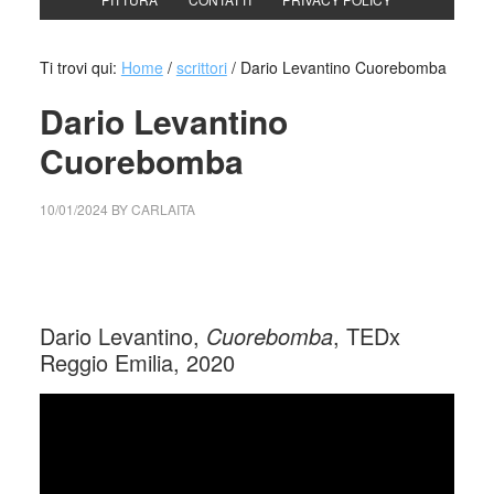
Ti trovi qui:
Home
/
scrittori
/
Dario Levantino Cuorebomba
Dario Levantino
Cuorebomba
10/01/2024
BY
CARLAITA
cctm collettivo culturale tuttomondo Dario Levantino
Cuorebomba
Dario Levantino,
Cuorebomba
, TEDx
Reggio Emilia, 2020