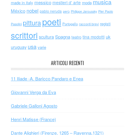
musica
messico
mestieri d' arte
made in italy
moda
nobel
México
pablo neruda
perù
Philippe Jaroussky
Pier Paolo
poeti
pittura
registi
Portogallo
racconti brevi
Pasolini
scrittori
scultura
Spagna
uk
tina modotti
teatro
usa
uruguay
varie
ARTICOLI RECENTI
11 Iliade -A. Baricco Pandaro e Enea
Giovanni Verga da Eva
Gabriele Galloni Agosto
Henri Matisse (France)
Dante Alighieri (Firenze, 1265 – Ravenna,1321)