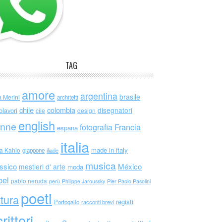
TAG
amore
argentina
brasile
a Merini
architetti
chile
colombia
disegnatori
olavori
cile
design
english
nne
Francia
fotografia
espana
italia
made in italy
da Kahlo
giappone
iliade
musica
ssico
México
mestieri d' arte
moda
bel
pablo neruda
perù
Philippe Jaroussky
Pier Paolo Pasolini
poeti
ttura
registi
Portogallo
racconti brevi
rittori