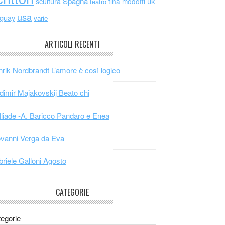
scultura
Spagna
uk
tina modotti
teatro
usa
uguay
varie
ARTICOLI RECENTI
rik Nordbrandt L’amore è così logico
dimir Majakovskij Beato chi
Iliade -A. Baricco Pandaro e Enea
vanni Verga da Eva
riele Galloni Agosto
CATEGORIE
egorie