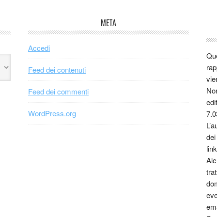
META
Accedi
Que
rap
Feed dei contenuti
vie
Non
Feed dei commenti
edi
WordPress.org
7.0
L’a
dei
link
Alc
tra
dom
eve
ema