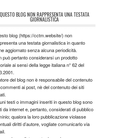
QUESTO BLOG NON RAPPRESENTA UNA TESTATA
GIORNALISTICA
sto blog (https://cctm.website/) non
presenta una testata giornalistica in quanto
ne aggiornato senza alcuna periodicità.
 può pertanto considerarsi un prodotto
toriale ai sensi della legge italiana n° 62 del
3.2001.
utore del blog non è responsabile del contenuto
 commenti ai post, nè del contenuto dei siti
ati.
uni testi o immagini inseriti in questo blog sono
tti da internet e, pertanto, considerati di pubblico
inio; qualora la loro pubblicazione violasse
ntuali diritti d’autore, vogliate comunicarlo via
il.