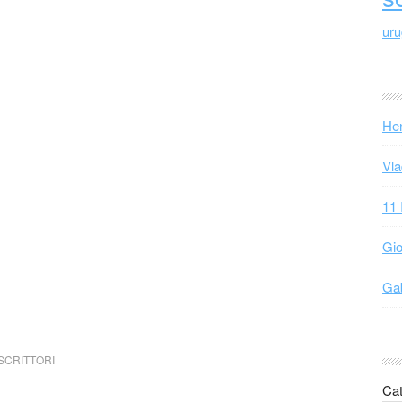
ur
Hen
Vla
11 
Gio
Gab
SCRITTORI
Cat