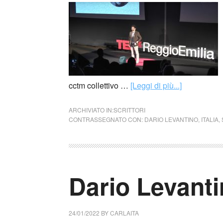
cctm collettivo …
[Leggi di più...]
ARCHIVIATO IN:
SCRITTORI
CONTRASSEGNATO CON:
DARIO LEVANTINO
,
ITALIA
,
Dario Levantin
24/01/2022
BY
CARLAITA