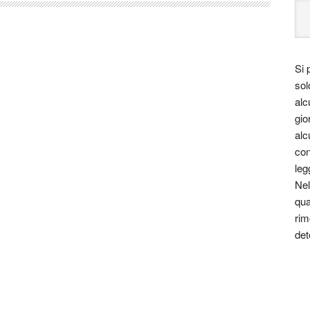
Si 
sol
alc
gio
alc
con
leg
Nel
qua
rim
det