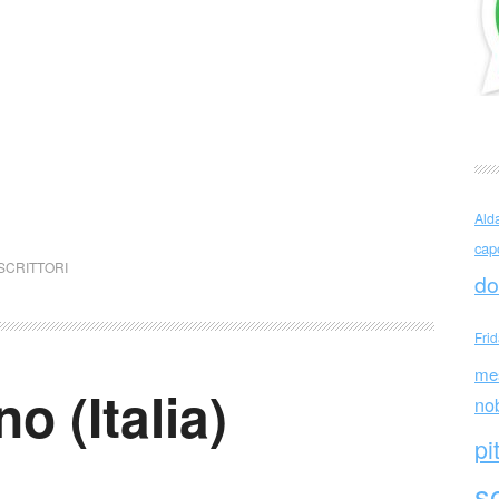
Ald
cap
SCRITTORI
do
Fri
me
o (Italia)
no
pi
sc