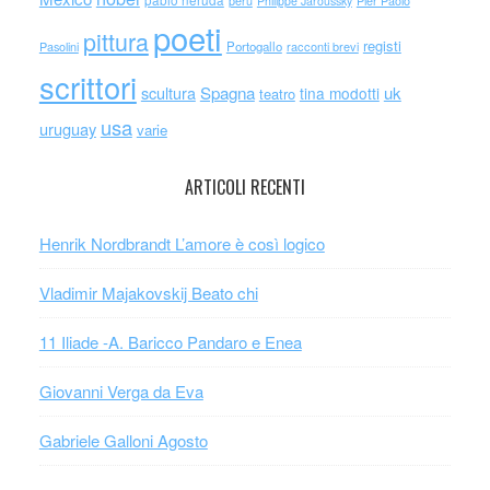
pablo neruda
perù
Philippe Jaroussky
Pier Paolo
poeti
pittura
registi
Portogallo
racconti brevi
Pasolini
scrittori
scultura
Spagna
uk
tina modotti
teatro
usa
uruguay
varie
ARTICOLI RECENTI
Henrik Nordbrandt L’amore è così logico
Vladimir Majakovskij Beato chi
11 Iliade -A. Baricco Pandaro e Enea
Giovanni Verga da Eva
Gabriele Galloni Agosto