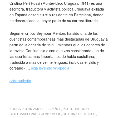
Cristina Peri Rossi (Montevideo, Uruguay, 1941) es una
escritora, traductora y activista política uruguaya exiliada
en España desde 1972 y residente en Barcelona, donde
ha desarrollado la mayor parte de su carrera literaria.
Según el crítico Seymour Menton, ha sido una de las
cuentistas contemporáneas más destacadas de Uruguay a
partir de la década de 1950, mientras que los editores de
la revista Confluencia dicen que «es considerada una de
las escritoras más importantes de habla castellana,
traducida a más de veinte lenguas, incluidas el yidis y
coreano» …
siga leyendo Wikipedia
cctm.website
ARCHIVIATO IN:
AMORE
,
ESPAÑOL
,
POETI
,
URUGUAY
CONTRASSEGNATO CON:
AMORE
,
CRISTINA PERI ROSSI
,