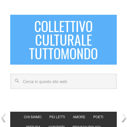
COLLETTIVO
CULTURALE
TUTTOMONDO
CHI SIAMO
PIÙ LETTI
AMORE
POETI
PITTURA
CONTATTI
PRIVACY POLICY