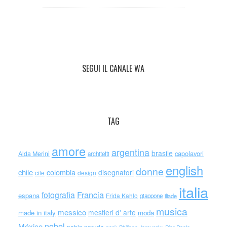
SEGUI IL CANALE WA
TAG
amore
argentina
brasile
capolavori
Alda Merini
architetti
english
donne
chile
colombia
disegnatori
cile
design
italia
Francia
fotografia
espana
Frida Kahlo
giappone
iliade
musica
messico
mestieri d' arte
made in italy
moda
nobel
México