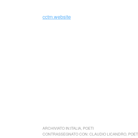
di comprensione.
cctm.website
Con le giuste parole e le giuste immagini, u
capacità della poesia di trasmettere immagini
Un esempio? Leggete ad alta voce l’inizio 
Meriggiare pallido e assorto
presso un rovente muro d’orto,
ascoltare tra i pruni e gli sterpi
schiocchi di merli, frusci di serpi.
ARCHIVIATO IN:
ITALIA
,
POETI
CONTRASSEGNATO CON:
CLAUDIO LICANDRO
,
POET