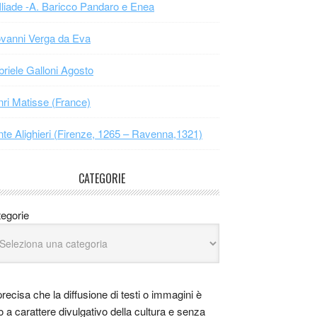
Iliade -A. Baricco Pandaro e Enea
vanni Verga da Eva
riele Galloni Agosto
ri Matisse (France)
te Alighieri (Firenze, 1265 – Ravenna,1321)
CATEGORIE
egorie
precisa che la diffusione di testi o immagini è
o a carattere divulgativo della cultura e senza