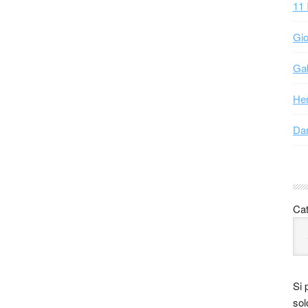
11 
Gio
Gab
Hen
Dan
Cat
nerale, ma spesso è la narrativa a farla da padrona. La
 importante e utile soffermarsi per riflettere su alcuni
Si 
si trasportare dalla forza e dall’incanto, a volte
sol