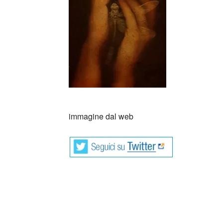
immagine dal web
Si parla molto di letteratura e lettura in ge
poesia è la Cenerentola di casa. Per questo è
motivi per cui è bene leggere poesie e lasciar