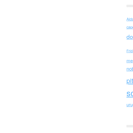
Licandro (Italia)
Ald
cap
do
Fri
me
no
pi
sc
ur