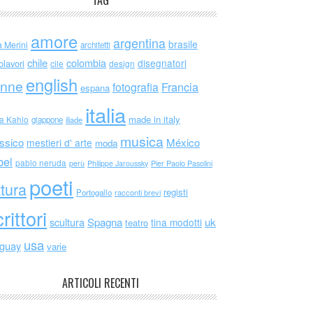
TAG
amore
argentina
brasile
a Merini
architetti
chile
colombia
disegnatori
olavori
cile
design
english
nne
Francia
fotografia
espana
italia
made in italy
da Kahlo
giappone
iliade
musica
ssico
México
mestieri d' arte
moda
bel
pablo neruda
perù
Philippe Jaroussky
Pier Paolo Pasolini
poeti
ttura
registi
Portogallo
racconti brevi
rittori
scultura
Spagna
uk
tina modotti
teatro
usa
uguay
varie
ARTICOLI RECENTI