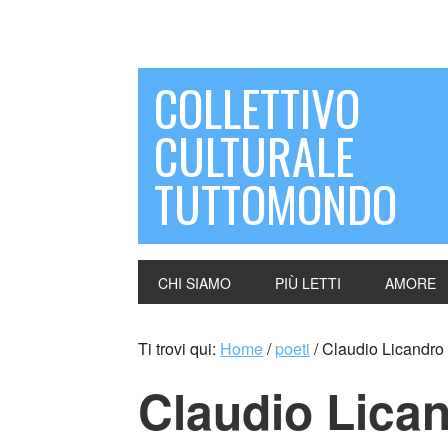
COLLETTIVO
CULTURALE
TUTTOMONDO
CHI SIAMO
PIÙ LETTI
AMORE
Ti trovi qui:
Home
/
poeti
/
Claudio Licandro (
Claudio Licand