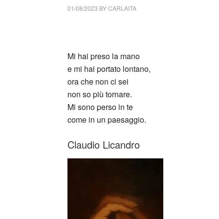
01/08/2023
BY
CARLAITA
cctm collettivo culturale tuttomondo Claudio 
Mi hai preso la mano
e mi hai portato lontano,
ora che non ci sei
non so più tornare.
Mi sono perso in te
come in un paesaggio.
Claudio Licandro