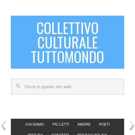
COLLETTIVO
CULTURALE
TUTTOMONDO
CHI SIAMO
PIÙ LETTI
AMORE
POETI
PITTURA
CONTATTI
PRIVACY POLICY