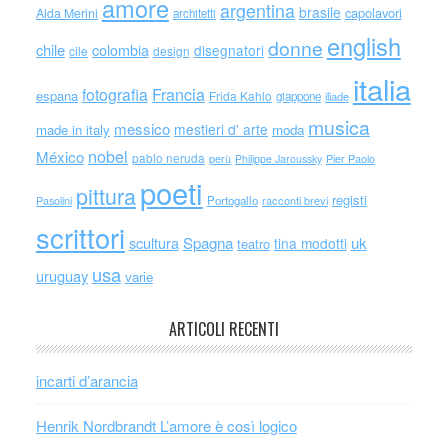
amore
argentina
brasile
capolavori
Alda Merini
architetti
english
donne
chile
colombia
disegnatori
cile
design
italia
Francia
fotografia
espana
Frida Kahlo
giappone
iliade
musica
messico
mestieri d' arte
made in italy
moda
nobel
México
pablo neruda
perù
Philippe Jaroussky
Pier Paolo
poeti
pittura
registi
Portogallo
racconti brevi
Pasolini
scrittori
scultura
Spagna
uk
tina modotti
teatro
usa
uruguay
varie
ARTICOLI RECENTI
incarti d’arancia
Henrik Nordbrandt L’amore è così logico