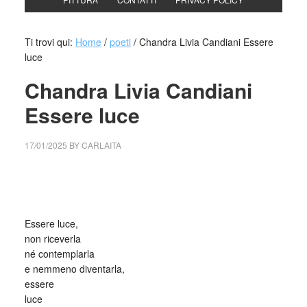
Ti trovi qui:
Home
/
poeti
/
Chandra Livia Candiani Essere
luce
Chandra Livia Candiani
Essere luce
17/01/2025
BY
CARLAITA
cctm collettivo culturale tuttomondo Chandra Livia Candiani
Essere luce
Essere luce,
non riceverla
né contemplarla
e nemmeno diventarla,
essere
luce