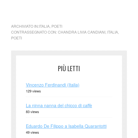
cctm collettivo culturale tuttomondo Chandra Livia Candiani
Al mio angelo spuntano le foglie
ARCHIVIATO IN:
ITALIA
,
POETI
CONTRASSEGNATO CON:
CHANDRA LIVIA CANDIANI
,
ITALIA
,
POETI
PIÙ LETTI
Vincenzo Ferdinandi (Italia)
129 views
La ninna nanna del chicco di caffè
83 views
Eduardo De Filippo a Isabella Quarantotti
49 views