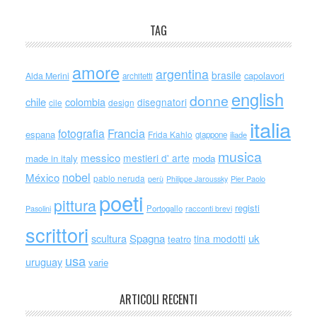
TAG
amore
argentina
brasile
capolavori
Alda Merini
architetti
english
donne
chile
colombia
disegnatori
cile
design
italia
Francia
fotografia
espana
Frida Kahlo
giappone
iliade
musica
messico
mestieri d' arte
made in italy
moda
nobel
México
pablo neruda
perù
Philippe Jaroussky
Pier Paolo
poeti
pittura
registi
Portogallo
racconti brevi
Pasolini
scrittori
scultura
Spagna
uk
tina modotti
teatro
usa
uruguay
varie
ARTICOLI RECENTI