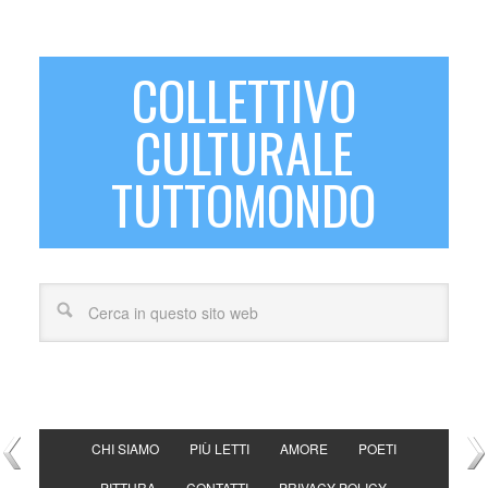
COLLETTIVO
CULTURALE
TUTTOMONDO
CHI SIAMO
PIÙ LETTI
AMORE
POETI
PITTURA
CONTATTI
PRIVACY POLICY