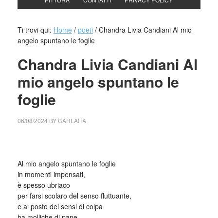
Ti trovi qui:
Home
/
poeti
/
Chandra Livia Candiani Al mio
angelo spuntano le foglie
Chandra Livia Candiani Al
mio angelo spuntano le
foglie
06/08/2024
BY
CARLAITA
cctm collettivo culturale tuttomondo Chandra Livia Candiani
Al mio angelo spuntano le foglie
Al mio angelo spuntano le foglie
in momenti impensati,
è spesso ubriaco
per farsi scolaro del senso fluttuante,
e al posto dei sensi di colpa
ha molliche di pane,