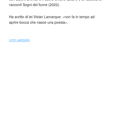
racconti Sogni del fiume (2022).
Ha scritto di lei Vivian Lamarque: «non fa in tempo ad
aprire bocca che nasce una poesia».
_
cctm.website
Si precisa che la diffusione di testi o immagini è solo a
carattere divulgativo della cultura e senza alcuno scopo di
lucro, nè rappresenta una testata giornalistica in quanto
viene aggiornata senza alcuna periodicità specifica. Non
può pertanto considerarsi un prodotto editoriale ai sensi
della legge n. 62 del 7.03.2001.
Nel caso si dovesse involontariamente ledere un qualsiasi
copyright d’autore, il contenuto verrà rimosso
immediatamente su segnalazione del detentore dell’avente
diritto.