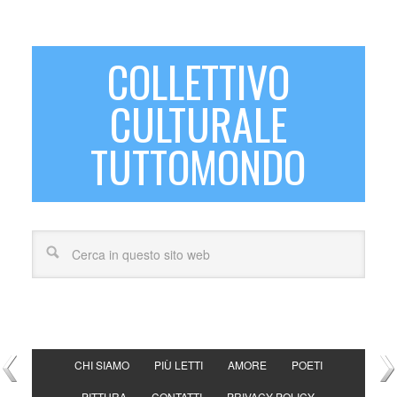
COLLETTIVO
CULTURALE
TUTTOMONDO
CHI SIAMO
PIÙ LETTI
AMORE
POETI
PITTURA
CONTATTI
PRIVACY POLICY