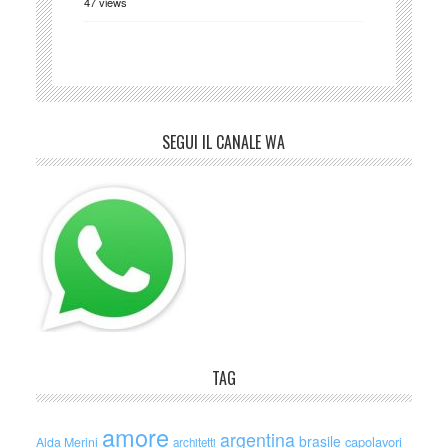
47 views
SEGUI IL CANALE WA
TAG
amore
argentina
brasile
capolavori
Alda Merini
architetti