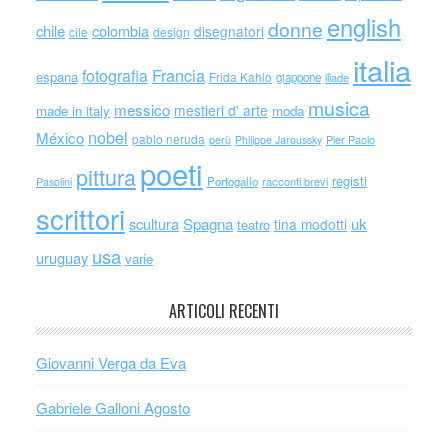
english
donne
chile
colombia
disegnatori
cile
design
italia
Francia
fotografia
espana
Frida Kahlo
giappone
iliade
musica
messico
mestieri d' arte
made in italy
moda
nobel
México
pablo neruda
perù
Philippe Jaroussky
Pier Paolo
poeti
pittura
registi
Portogallo
racconti brevi
Pasolini
scrittori
scultura
Spagna
uk
tina modotti
teatro
usa
uruguay
varie
ARTICOLI RECENTI
Giovanni Verga da Eva
Gabriele Galloni Agosto