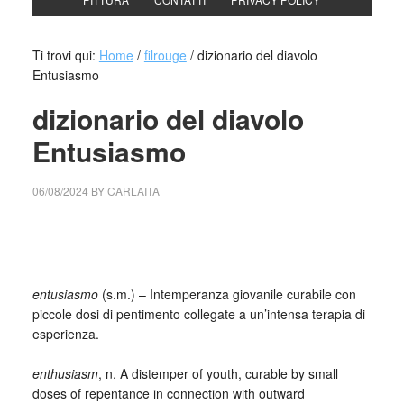
Ti trovi qui:
Home
/
filrouge
/
dizionario del diavolo
Entusiasmo
dizionario del diavolo
Entusiasmo
06/08/2024
BY
CARLAITA
cctm collettivo culturale tuttomondo dizionario del diavolo
Entusiasmo
entusiasmo
(s.m.) – Intemperanza giovanile curabile con
piccole dosi di pentimento collegate a un’intensa terapia di
esperienza.
_
enthusiasm
, n. A distemper of youth, curable by small
doses of repentance in connection with outward