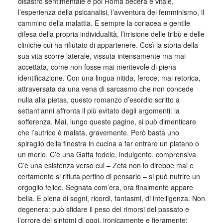
disastro sentimentale e poi Roma becera e vitale,
l’esperienza della psicanalisi, l’avventura del femminismo, il
cammino della malattia. E sempre la coriacea e gentile
difesa della propria individualità, l’irrisione delle tribù e delle
cliniche cui ha rifiutato di appartenere. Così la storia della
sua vita scorre laterale, vissuta intensamente ma mai
accettata, come non fosse mai meritevole di piena
identificazione. Con una lingua nitida, feroce, mai retorica,
attraversata da una vena di sarcasmo che non concede
nulla alla pietas, questo romanzo d’esordio scritto a
settant’anni affronta il più evitato degli argomenti: la
sofferenza. Mai, lungo queste pagine, si può dimenticare
che l’autrice è malata, gravemente. Però basta uno
spiraglio della finestra in cucina a far entrare un platano o
un merlo. C’è una Gatta fedele, indulgente, comprensiva.
C’è una esistenza verso cui – Zeta non lo direbbe mai e
certamente si rifiuta perfino di pensarlo – si può nutrire un
orgoglio felice. Segnata com’era, ora finalmente appare
bella. E piena di sogni, ricordi, fantasmi, di intelligenza. Non
degenera: può sfidare il peso dei rimorsi del passato e
l’orrore dei sintomi di oggi, ironicamente e fieramente: