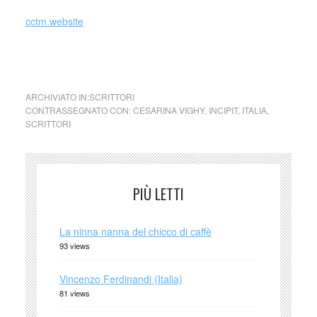
cctm.website
cctm l’ultima estate
ARCHIVIATO IN:
SCRITTORI
CONTRASSEGNATO CON:
CESARINA VIGHY
,
INCIPIT
,
ITALIA
,
SCRITTORI
PIÙ LETTI
La ninna nanna del chicco di caffè
93 views
Vincenzo Ferdinandi (Italia)
81 views