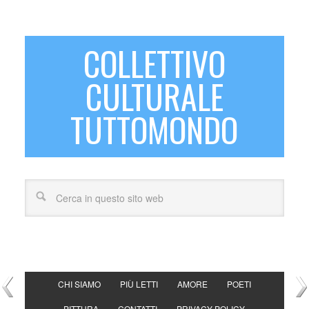
COLLETTIVO
CULTURALE
TUTTOMONDO
CHI SIAMO
PIÙ LETTI
AMORE
POETI
PITTURA
CONTATTI
PRIVACY POLICY