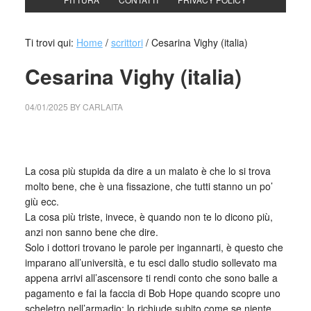
Ti trovi qui:
Home
/
scrittori
/
Cesarina Vighy (italia)
Cesarina Vighy (italia)
04/01/2025
BY
CARLAITA
cctm collettivo culturale tuttomondo Cesarina Vighy (italia)
La cosa più stupida da dire a un malato è che lo si trova
molto bene, che è una fissazione, che tutti stanno un po’
giù ecc.
La cosa più triste, invece, è quando non te lo dicono più,
anzi non sanno bene che dire.
Solo i dottori trovano le parole per ingannarti, è questo che
imparano all’università, e tu esci dallo studio sollevato ma
appena arrivi all’ascensore ti rendi conto che sono balle a
pagamento e fai la faccia di Bob Hope quando scopre uno
scheletro nell’armadio: lo richiude subito come se niente