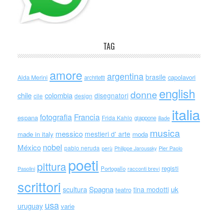
TAG
amore
argentina
brasile
capolavori
Alda Merini
architetti
english
donne
chile
colombia
disegnatori
cile
design
italia
Francia
fotografia
espana
Frida Kahlo
giappone
iliade
musica
messico
mestieri d' arte
made in italy
moda
nobel
México
pablo neruda
perù
Philippe Jaroussky
Pier Paolo
poeti
pittura
registi
Portogallo
racconti brevi
Pasolini
scrittori
scultura
Spagna
uk
tina modotti
teatro
usa
uruguay
varie