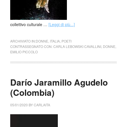
collettivo culturale …
[Leggi di più...]
ARCHIVIATO IN:
DONNE
,
ITALIA
,
POETI
CONTRASSEGNATO CON:
CARLA LEBOWSKI CAVALLINI
,
DONNE
,
EMILIO PICCOLO
Darío Jaramillo Agudelo
(Colombia)
05/01/2020
BY
CARLAITA