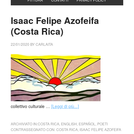
Isaac Felipe Azofeifa
(Costa Rica)
22/01/2020
BY
CARLAITA
collettivo culturale …
[Leggi di più...]
ARCHIVIATO IN:
COSTA RICA
,
ENGLISH
,
ESPAÑOL
,
POETI
CONTRASSEGNATO CON:
COSTA RICA
,
ISAAC FELIPE AZOFEIFA