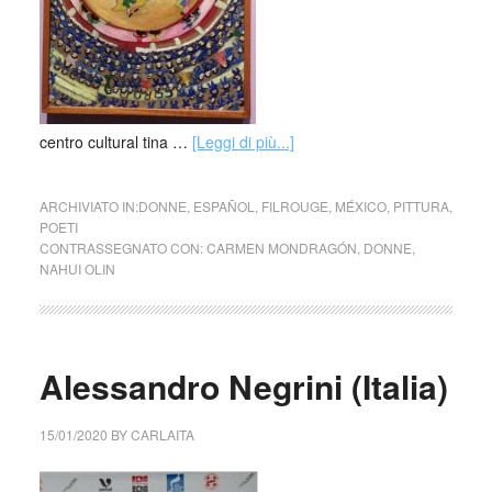
centro cultural tina …
[Leggi di più...]
ARCHIVIATO IN:
DONNE
,
ESPAÑOL
,
FILROUGE
,
MÉXICO
,
PITTURA
,
POETI
CONTRASSEGNATO CON:
CARMEN MONDRAGÓN
,
DONNE
,
NAHUI OLIN
Alessandro Negrini (Italia)
15/01/2020
BY
CARLAITA