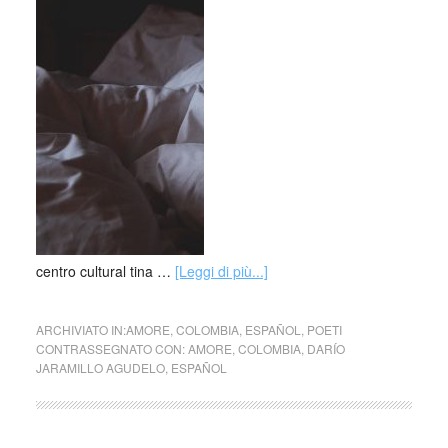
centro cultural tina …
[Leggi di più...]
ARCHIVIATO IN:
AMORE
,
COLOMBIA
,
ESPAÑOL
,
POETI
CONTRASSEGNATO CON:
AMORE
,
COLOMBIA
,
DARÍO
JARAMILLO AGUDELO
,
ESPAÑOL