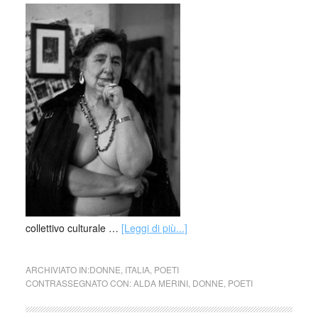
collettivo culturale …
[Leggi di più...]
ARCHIVIATO IN:
DONNE
,
ITALIA
,
POETI
CONTRASSEGNATO CON:
ALDA MERINI
,
DONNE
,
POETI