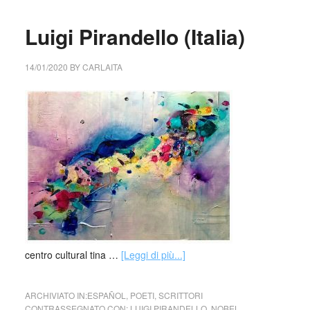
Luigi Pirandello (Italia)
14/01/2020
BY
CARLAITA
centro cultural tina …
[Leggi di più...]
ARCHIVIATO IN:
ESPAÑOL
,
POETI
,
SCRITTORI
CONTRASSEGNATO CON:
LUIGI PIRANDELLO
,
NOBEL