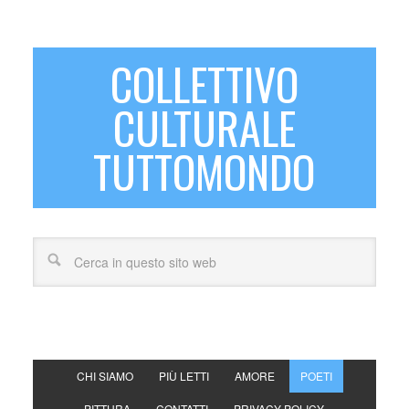
COLLETTIVO
CULTURALE
TUTTOMONDO
CHI SIAMO
PIÙ LETTI
AMORE
POETI
PITTURA
CONTATTI
PRIVACY POLICY