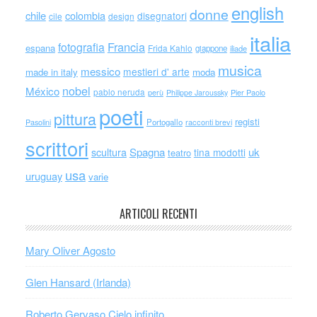
english
donne
chile
colombia
disegnatori
cile
design
italia
Francia
fotografia
espana
Frida Kahlo
giappone
iliade
musica
messico
mestieri d' arte
made in italy
moda
nobel
México
pablo neruda
perù
Philippe Jaroussky
Pier Paolo
poeti
pittura
registi
Portogallo
racconti brevi
Pasolini
scrittori
scultura
Spagna
uk
tina modotti
teatro
usa
uruguay
varie
ARTICOLI RECENTI
Mary Oliver Agosto
Glen Hansard (Irlanda)
Roberto Gervaso Cielo infinito