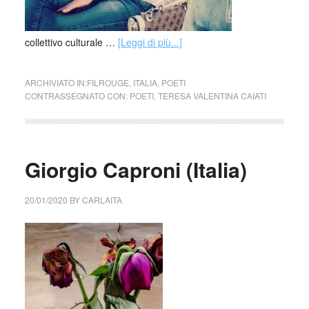
collettivo culturale …
[Leggi di più...]
ARCHIVIATO IN:
FILROUGE
,
ITALIA
,
POETI
CONTRASSEGNATO CON:
POETI
,
TERESA VALENTINA CAIATI
Giorgio Caproni (Italia)
20/01/2020
BY
CARLAITA