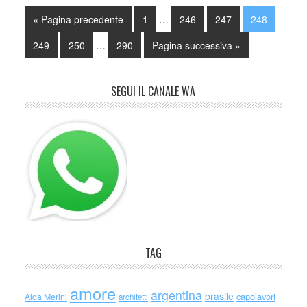
« Pagina precedente
1
…
246
247
248
249
250
…
290
Pagina successiva »
SEGUI IL CANALE WA
TAG
amore
argentina
brasile
capolavori
Alda Merini
architetti