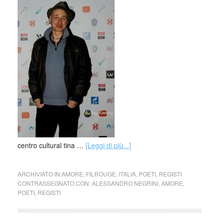
centro cultural tina …
[Leggi di più...]
ARCHIVIATO IN:
AMORE
,
FILROUGE
,
ITALIA
,
POETI
,
REGISTI
CONTRASSEGNATO CON:
ALESSANDRO NEGRINI
,
AMORE
,
POETI
,
REGISTI