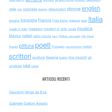
english
donne
chile
colombia
disegnatori
cile
design
italia
Francia
fotografia
espana
Frida Kahlo
giappone
iliade
musica
messico
mestieri d' arte
made in italy
moda
nobel
México
pablo neruda
perù
Philippe Jaroussky
Pier Paolo
poeti
pittura
registi
Portogallo
racconti brevi
Pasolini
scrittori
scultura
Spagna
uk
tina modotti
teatro
usa
uruguay
varie
ARTICOLI RECENTI
Giovanni Verga da Eva
Gabriele Galloni Agosto