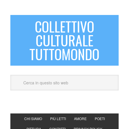
COLLETTIVO
CULTURALE
TUTTOMONDO
CHI SIAMO
PIÙ LETTI
AMORE
POETI
PITTURA
CONTATTI
PRIVACY POLICY