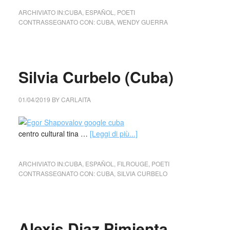
ARCHIVIATO IN:
CUBA
,
ESPAÑOL
,
POETI
CONTRASSEGNATO CON:
CUBA
,
WENDY GUERRA
Silvia Curbelo (Cuba)
01/04/2019
BY
CARLAITA
centro cultural tina …
[Leggi di più...]
ARCHIVIATO IN:
CUBA
,
ESPAÑOL
,
FILROUGE
,
POETI
CONTRASSEGNATO CON:
CUBA
,
SILVIA CURBELO
Alexis Diaz Pimienta