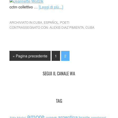
cctm collettivo …
[Leggi di più...]
ARCHIVIATO IN:
CUBA
,
ESPAÑOL
,
POETI
CONTRASSEGNATO CON:
ALEXIS DIAZ PIMIENTA
,
CUBA
« Pagina precedente
1
2
SEGUI IL CANALE WA
TAG
amore
argentina
brasile
capolavori
Alda Merini
architetti