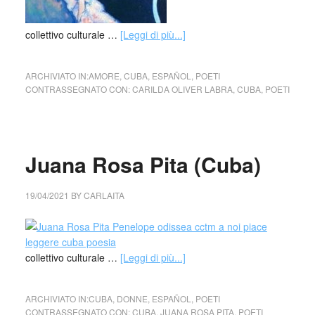
collettivo culturale …
[Leggi di più...]
ARCHIVIATO IN:
AMORE
,
CUBA
,
ESPAÑOL
,
POETI
CONTRASSEGNATO CON:
CARILDA OLIVER LABRA
,
CUBA
,
POETI
Juana Rosa Pita (Cuba)
19/04/2021
BY
CARLAITA
collettivo culturale …
[Leggi di più...]
ARCHIVIATO IN:
CUBA
,
DONNE
,
ESPAÑOL
,
POETI
CONTRASSEGNATO CON:
CUBA
,
JUANA ROSA PITA
,
POETI