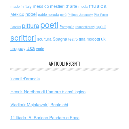
musica
messico
mestieri d' arte
made in italy
moda
nobel
México
pablo neruda
perù
Philippe Jaroussky
Pier Paolo
poeti
pittura
registi
Portogallo
racconti brevi
Pasolini
scrittori
scultura
Spagna
uk
tina modotti
teatro
usa
uruguay
varie
ARTICOLI RECENTI
incarti d’arancia
Henrik Nordbrandt L’amore è così logico
Vladimir Majakovskij Beato chi
11 Iliade -A. Baricco Pandaro e Enea