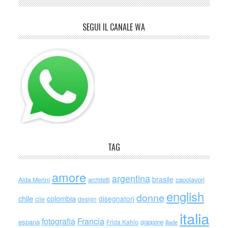
SEGUI IL CANALE WA
TAG
amore
argentina
brasile
capolavori
Alda Merini
architetti
english
donne
chile
colombia
disegnatori
cile
design
italia
Francia
fotografia
espana
Frida Kahlo
giappone
iliade