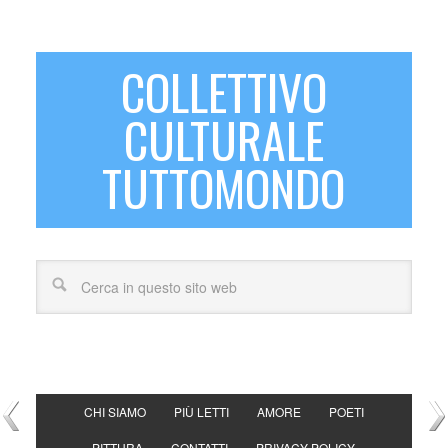
COLLETTIVO
CULTURALE
TUTTOMONDO
CHI SIAMO
PIÙ LETTI
AMORE
POETI
PITTURA
CONTATTI
PRIVACY POLICY