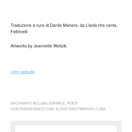
_
Traduzione a cura di Danilo Manera, da L’isola che canta,
Feltrinelli
Artworks by Jeannette Woitzik
cctm cctm cctm cctm cctm cctm cctm cctm cctm
cctm cctm cctm cctm cctm cctm cctm cctm cctm
cctm cctm cctm cctm cctm cctm cctm cctm cctm
cctm.website
cctm cctm cctm cctm cctm cctm cctm cctm cctm
ARCHIVIATO IN:
CUBA
,
ESPAÑOL
,
POETI
CONTRASSEGNATO CON:
ALEXIS DIAZ PIMIENTA
,
CUBA