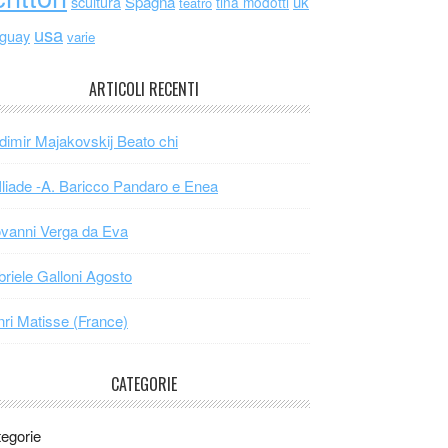
scultura
Spagna
uk
tina modotti
teatro
usa
uguay
varie
ARTICOLI RECENTI
dimir Majakovskij Beato chi
Iliade -A. Baricco Pandaro e Enea
vanni Verga da Eva
riele Galloni Agosto
ri Matisse (France)
CATEGORIE
egorie