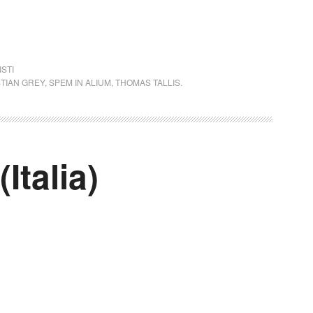
STI
TIAN GREY
,
SPEM IN ALIUM
,
THOMAS TALLIS.
Italia)