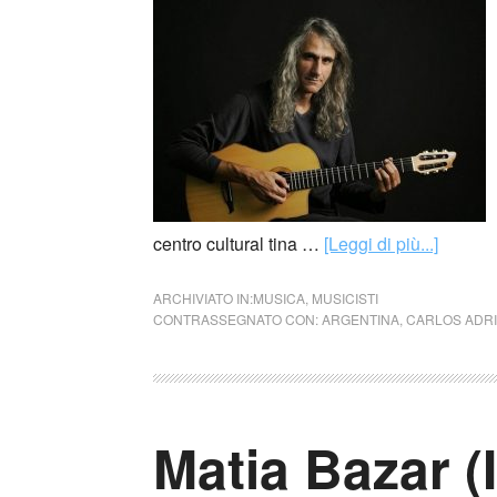
centro cultural tina …
[Leggi di più...]
ARCHIVIATO IN:
MUSICA
,
MUSICISTI
CONTRASSEGNATO CON:
ARGENTINA
,
CARLOS ADRI
Matia Bazar (I