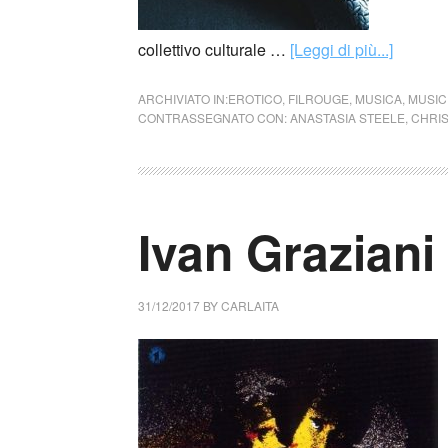
collettivo culturale …
[Leggi di più...]
ARCHIVIATO IN:
EROTICO
,
FILROUGE
,
MUSICA
,
MUSICI
CONTRASSEGNATO CON:
ANASTASIA STEELE
,
CHRIS
Ivan Graziani (
31/12/2017
BY
CARLAITA