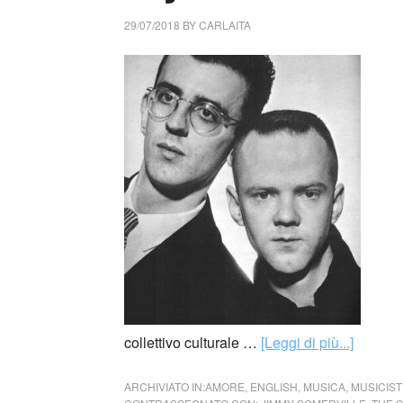
29/07/2018
BY
CARLAITA
collettivo culturale …
[Leggi di più...]
ARCHIVIATO IN:
AMORE
,
ENGLISH
,
MUSICA
,
MUSICIST