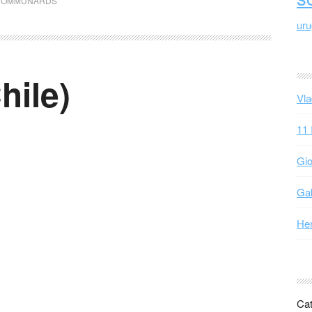
COMMUNARDS
ur
hile)
Vla
11 
Gio
Gab
Hen
Cat