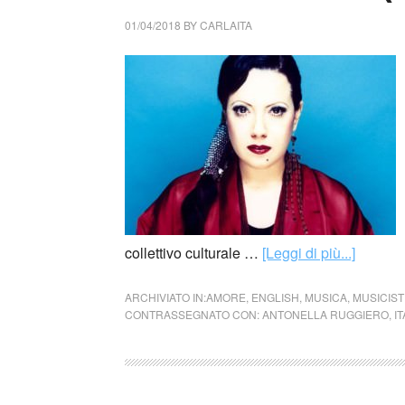
01/04/2018
BY
CARLAITA
collettivo culturale …
[Leggi di più...]
ARCHIVIATO IN:
AMORE
,
ENGLISH
,
MUSICA
,
MUSICIST
CONTRASSEGNATO CON:
ANTONELLA RUGGIERO
,
IT