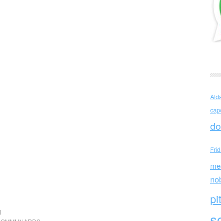
Ald
cap
do
Fri
me
no
pi
I
sc