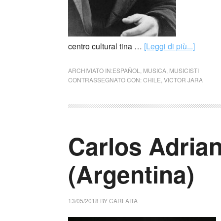
centro cultural tina …
[Leggi di più...]
ARCHIVIATO IN:
ESPAÑOL
,
MUSICA
,
MUSICISTI
CONTRASSEGNATO CON:
CHILE
,
VICTOR JARA
Carlos Adria
(Argentina)
13/05/2018
BY
CARLAITA