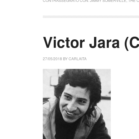
CONTRASSEGNATO CON:
JIMMY SOMERVILLE
,
THE 
Victor Jara (C
27/05/2018
BY
CARLAITA