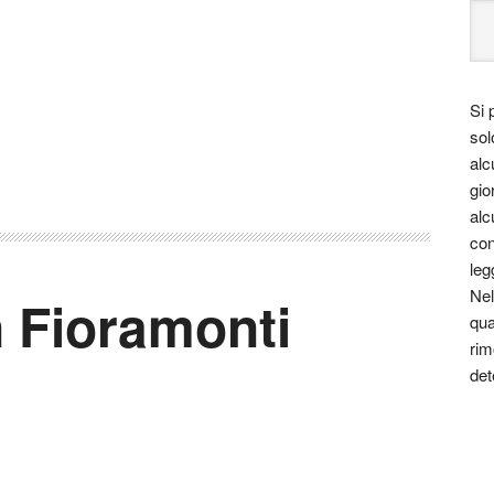
Si 
sol
alc
gio
alc
con
leg
Nel
n Fioramonti
qua
rim
det