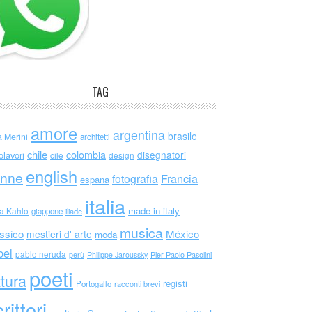
TAG
amore
argentina
brasile
a Merini
architetti
chile
colombia
disegnatori
olavori
cile
design
english
nne
Francia
fotografia
espana
italia
made in italy
da Kahlo
giappone
iliade
musica
ssico
México
mestieri d' arte
moda
bel
pablo neruda
perù
Philippe Jaroussky
Pier Paolo Pasolini
poeti
ttura
registi
Portogallo
racconti brevi
rittori