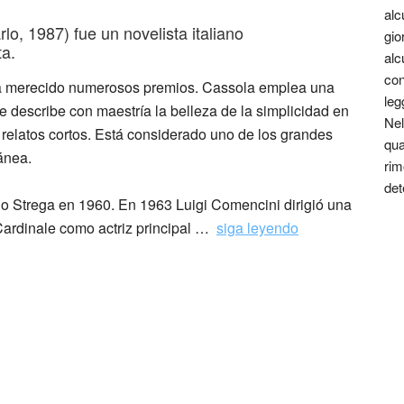
alc
o, 1987) fue un novelista italiano
gio
ta.
alc
con
 ha merecido numerosos premios. Cassola emplea una
leg
que describe con maestría la belleza de la simplicidad en
Nel
 relatos cortos. Está considerado uno de los grandes
qua
ánea.
rim
det
io Strega en 1960. En 1963 Luigi Comencini dirigió una
Cardinale como actriz principal …
siga leyendo
va detto che era contenta così … Carlo Cassola