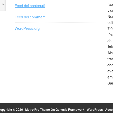
rap
Feed dei contenuti
vie
Non
Feed dei commenti
edi
WordPress.org
7.0
L’a
dei
link
Alc
tra
dom
eve
ema
Sar
opyright © 2026 ·
Metro Pro Theme
On
Genesis Framework
·
WordPress
·
Acce