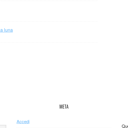
la luna
META
Accedi
Que