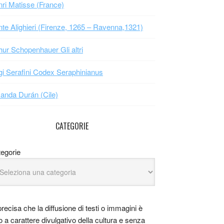
ri Matisse (France)
te Alighieri (Firenze, 1265 – Ravenna,1321)
hur Schopenhauer Gli altri
gi Serafini Codex Seraphinianus
nda Durán (Cile)
CATEGORIE
egorie
precisa che la diffusione di testi o immagini è
o a carattere divulgativo della cultura e senza