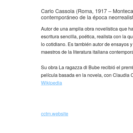
Carlo Cassola (Roma, 1917 – Montecarl
contemporáneo de la época neorrealis
Autor de una amplia obra novelística que
escritura sencilla, poética, realista con la 
lo cotidiano. Es también autor de ensayos y
maestros de la literatura italiana contempor
Su obra La ragazza di Bube recibió el prem
película basada en la novela, con Claudia 
Wikipedia
_
cctm.website
Ella le dijo que estaba tan feliz … Gli ave