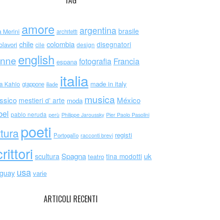
TAG
amore
argentina
brasile
a Merini
architetti
chile
colombia
disegnatori
olavori
cile
design
english
nne
Francia
fotografia
espana
italia
made in italy
da Kahlo
giappone
iliade
musica
ssico
México
mestieri d' arte
moda
bel
pablo neruda
perù
Philippe Jaroussky
Pier Paolo Pasolini
poeti
ttura
registi
Portogallo
racconti brevi
rittori
scultura
Spagna
uk
tina modotti
teatro
usa
uguay
varie
ARTICOLI RECENTI