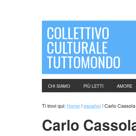
COLLETTIVO
CULTURALE
TUTTOMONDO
CHI SIAMO
PIÙ LETTI
AMORE
Ti trovi qui:
Home
/
español
/
Carlo Cassola (
Carlo Cassola 