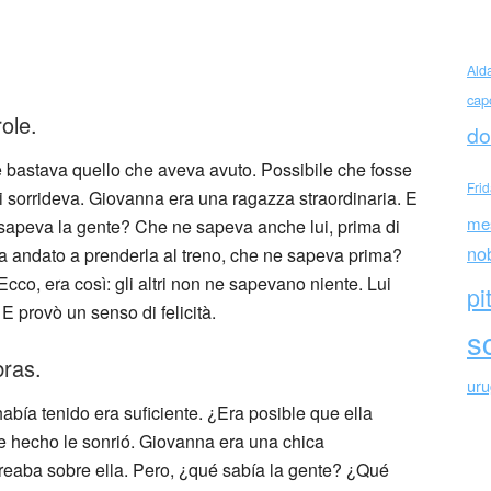
 (Italia)
Ald
cap
ole.
do
le bastava quello che aveva avuto. Possibile che fosse
Fri
gli sorrideva. Giovanna era una ragazza straordinaria. E
me
e sapeva la gente? Che ne sapeva anche lui, prima di
no
 andato a prenderla al treno, che ne sapeva prima?
cco, era così: gli altri non ne sapevano niente. Lui
pi
E provò un senso di felicità.
sc
bras.
ur
 había tenido era suficiente. ¿Era posible que ella
 de hecho le sonrió. Giovanna era una chica
rreaba sobre ella. Pero, ¿qué sabía la gente? ¿Qué