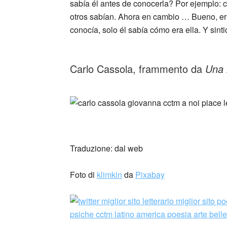
sabía él antes de conocerla? Por ejemplo: c
otros sabían. Ahora en cambio … Bueno, era
conocía, solo él sabía cómo era ella. Y sint
_
Carlo Cassola, frammento da
Una 
_
_
Traduzione: dal web
Foto di
klimkin
da
Pixabay