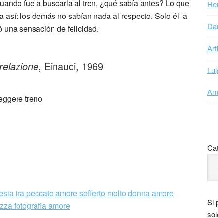
uando fue a buscarla al tren, ¿qué sabía antes? Lo que
Hen
 así: los demás no sabían nada al respecto. Solo él la
Dan
ió una sensación de felicidad.
Art
relazione
, Einaudi, 1969
Lui
Ama
Cat
Si 
sol