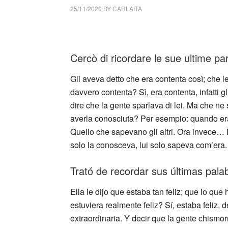
25/11/2020
BY
CARLAITA
collettivo culturale tuttomondo Carlo Cassola
Cercò di ricordare le sue ultime par
Gli aveva detto che era contenta così; che 
davvero contenta? Sì, era contenta, infatti 
dire che la gente sparlava di lei. Ma che n
averla conosciuta? Per esempio: quando era
Quello che sapevano gli altri. Ora invece… E
solo la conosceva, lui solo sapeva com’era. 
Trató de recordar sus últimas pala
Ella le dijo que estaba tan feliz; que lo que
estuviera realmente feliz? Sí, estaba feliz,
extraordinaria. Y decir que la gente chismo