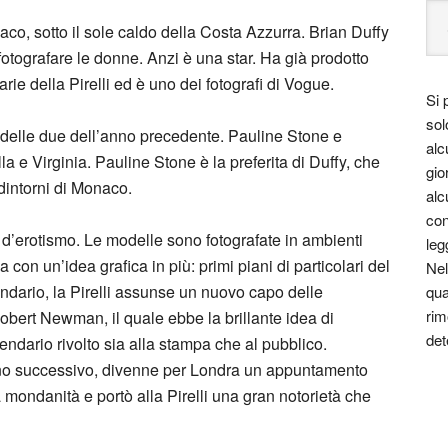
aco, sotto il sole caldo della Costa Azzurra. Brian Duffy
fotografare le donne. Anzi è una star. Ha già prodotto
ie della Pirelli ed è uno dei fotografi di Vogue.
Si 
sol
delle due dell’anno precedente. Pauline Stone e
alc
e Virginia. Pauline Stone è la preferita di Duffy, che
gio
 dintorni di Monaco.
alc
con
d’erotismo. Le modelle sono fotografate in ambienti
leg
con un’idea grafica in più: primi piani di particolari del
Nel
dario, la Pirelli assunse un nuovo capo delle
qua
rim
Robert Newman, il quale ebbe la brillante idea di
det
ndario rivolto sia alla stampa che al pubblico.
no successivo, divenne per Londra un appuntamento
 mondanità e portò alla Pirelli una gran notorietà che