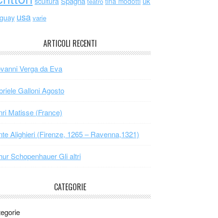
scultura
Spagna
uk
tina modotti
teatro
usa
uguay
varie
ARTICOLI RECENTI
vanni Verga da Eva
riele Galloni Agosto
ri Matisse (France)
te Alighieri (Firenze, 1265 – Ravenna,1321)
hur Schopenhauer Gli altri
CATEGORIE
egorie