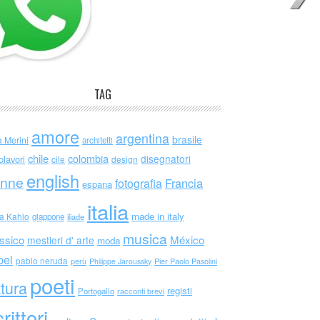
TAG
amore
argentina
brasile
a Merini
architetti
chile
colombia
disegnatori
olavori
cile
design
english
nne
Francia
fotografia
espana
italia
made in italy
da Kahlo
giappone
iliade
musica
ssico
México
mestieri d' arte
moda
bel
pablo neruda
perù
Philippe Jaroussky
Pier Paolo Pasolini
poeti
ttura
registi
Portogallo
racconti brevi
rittori