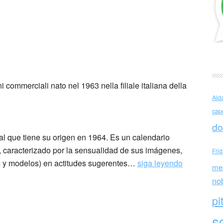
li – Febbraio 1965
ni commerciali nato nel 1963 nella filiale italiana della
Ald
cap
do
ual que tiene su origen en 1964. Es un calendario
lli, caracterizado por la sensualidad de sus imágenes,
Fri
s y modelos) en actitudes sugerentes…
siga leyendo
me
no
pi
sc