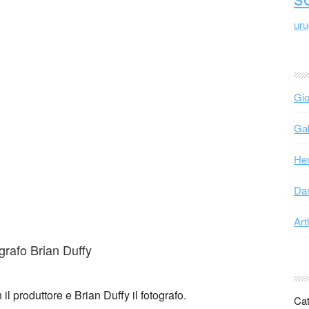
ur
Gio
Gab
Hen
Dan
Art
ografo Brian Duffy
il produttore e Brian Duffy il fotografo.
Cat