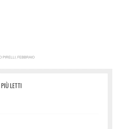
li – Febbraio 1965
 PIRELLI
,
FEBBRAIO
PIÙ LETTI