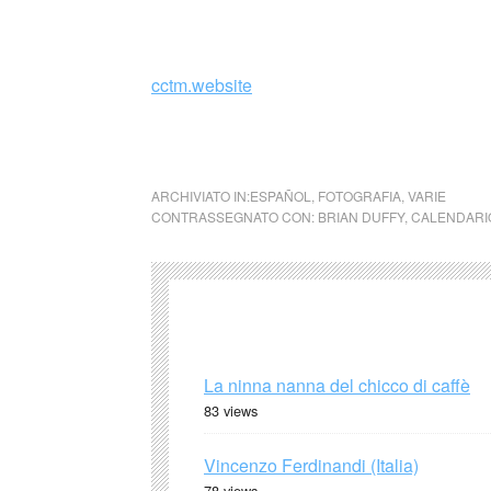
_
cctm.website
centro cultural tina modotti calendario Pirel
ARCHIVIATO IN:
ESPAÑOL
,
FOTOGRAFIA
,
VARIE
CONTRASSEGNATO CON:
BRIAN DUFFY
,
CALENDARIO
La ninna nanna del chicco di caffè
83 views
Vincenzo Ferdinandi (Italia)
78 views