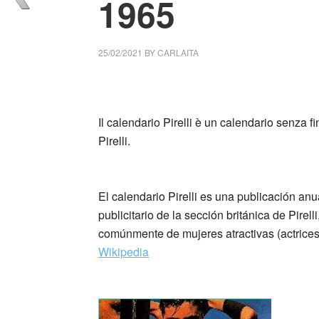
1965
25/02/2021
BY
CARLAITA
centro cultural tina modotti calendario Pirel
Il calendario Pirelli è un calendario senza fi
Pirelli.
_
El calendario Pirelli es una publicación an
publicitario de la sección británica de Pire
comúnmente de mujeres atractivas (actrice
Wikipedia
_