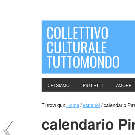
COLLETTIVO
CULTURALE
TUTTOMONDO
CHI SIAMO
PIÙ LETTI
AMORE
Ti trovi qui:
Home
/
español
/
calendario Pir
calendario Pir