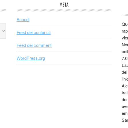
META
Accedi
Que
rap
Feed dei contenuti
vie
Non
Feed dei commenti
edi
WordPress.org
7.0
L’a
dei
link
Alc
tra
dom
eve
ema
Sar