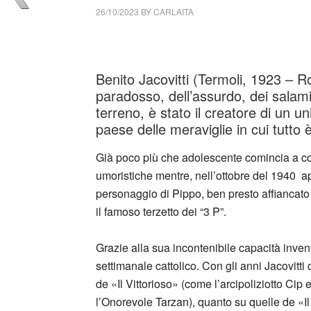
26/10/2023
BY
CARLAITA
cctm collettivo culturale tuttomondo Benito J
Benito Jacovitti (Termoli, 1923 – R
paradosso, dell’assurdo, dei salami
terreno, è stato il creatore di un uni
paese delle meraviglie in cui tutto è
Già poco più che adolescente comincia a col
umoristiche mentre, nell’ottobre del 1940 app
personaggio di Pippo, ben presto affiancato d
il famoso terzetto dei “3 P”.
Grazie alla sua incontenibile capacità inve
settimanale cattolico. Con gli anni Jacovitti
de «Il Vittorioso» (come l’arcipoliziotto Cip
l’Onorevole Tarzan), quanto su quelle de «I