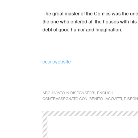
The great master of the Comics was the one 
the one who entered all the houses with his
debt of good humor and imagination.
_
cctm.website
Surreal, ecclectic, ironic
ARCHIVIATO IN:
DISEGNATORI
,
ENGLISH
CONTRASSEGNATO CON:
BENITO JACOVITTI
,
DISEGN