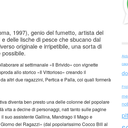
acovitti
oma, 1997), genio del fumetto, artista del
 e delle lische di pesce che sbucano dal
verso originale e irripetibile, una sorta di
 possibile.
Ald
cap
laborare al settimanale «Il Brivido» con vignette
roda allo storico «Il Vittorioso» creando il
do
a altri due ragazzini, Pertica e Palla, coi quali formerà
Fri
me
ntiva diventa ben presto una delle colonne del popolare
no
 dà vita a decine di personaggi, nati tanto sulle pagine
pi
 e il suo assistente Gallina, Mandrago il Mago e
l Giorno dei Ragazzi» (dal popolarissimo Cocco Bill al
sc