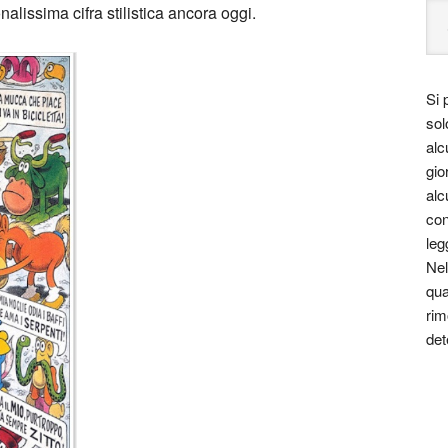
alissima cifra stilistica ancora oggi.
Si 
sol
alc
gio
alc
con
leg
Nel
qua
rim
det