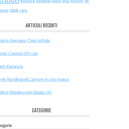
scultura
Spagna
uk
tina modotti
teatro
usa
uguay
varie
ARTICOLI RECENTI
erto Gervaso Cielo infinito
rgio Caproni Oh cari
arti d’arancia
rik Nordbrandt L’amore è così logico
dimir Majakovskij Beato chi
CATEGORIE
egorie