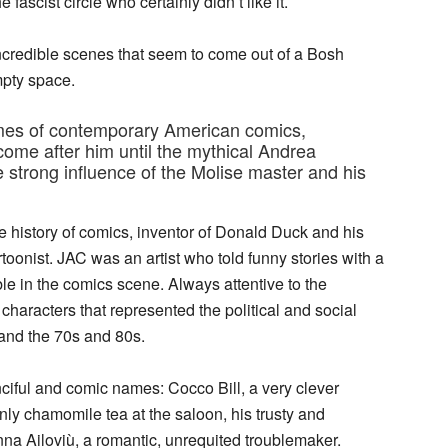
ascist circle who certainly didn’t like it.
of incredible scenes that seem to come out of a Bosh
mpty space.
imes of contemporary American comics,
 come after him until the mythical Andrea
 strong influence of the Molise master and his
he history of comics, inventor of Donald Duck and his
toonist. JAC was an artist who told funny stories with a
 in the comics scene. Always attentive to the
characters that represented the political and social
and the 70s and 80s.
nciful and comic names: Cocco Bill, a very clever
ly chamomile tea at the saloon, his trusty and
a Ailoviù, a romantic, unrequited troublemaker.