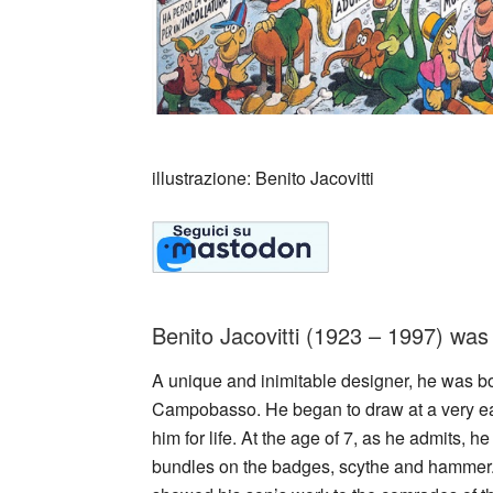
illustrazione: Benito Jacovitti
Benito Jacovitti (1923 – 1997) was 
A unique and inimitable designer, he was bor
Campobasso. He began to draw at a very early
him for life. At the age of 7, as he admits, h
bundles on the badges, scythe and hammer. 