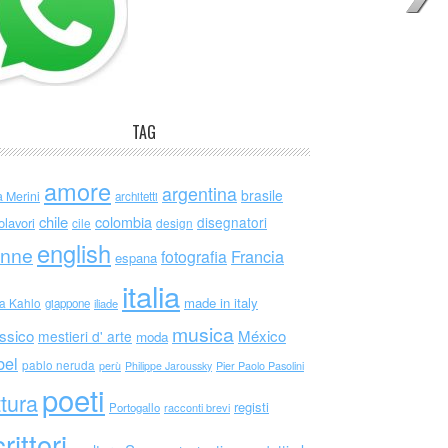
TAG
amore
argentina
brasile
a Merini
architetti
chile
colombia
disegnatori
olavori
cile
design
english
nne
Francia
fotografia
espana
italia
made in italy
da Kahlo
giappone
iliade
musica
ssico
México
mestieri d' arte
moda
bel
pablo neruda
perù
Philippe Jaroussky
Pier Paolo Pasolini
poeti
ttura
registi
Portogallo
racconti brevi
rittori