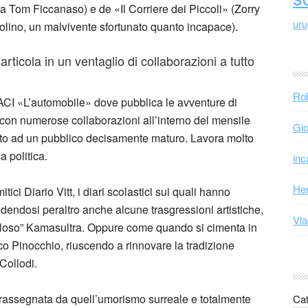
ta Tom Ficcanaso) e de «Il Corriere dei Piccoli» (Zorry
ur
olino, un malvivente sfortunato quanto incapace).
ticola in un ventaglio di collaborazioni a tutto
Rob
l’ACI «L’automobile» dove pubblica le avventure di
 con numerose collaborazioni all’interno del mensile
Gio
olto ad un pubblico decisamente maturo. Lavora molto
a politica.
inc
Hen
tici Diario Vitt, i diari scolastici sui quali hanno
edendosi peraltro anche alcune trasgressioni artistiche,
Vla
aloso” Kamasultra. Oppure come quando si cimenta in
co Pinocchio, riuscendo a rinnovare la tradizione
Collodi.
trassegnata da quell’umorismo surreale e totalmente
Cat