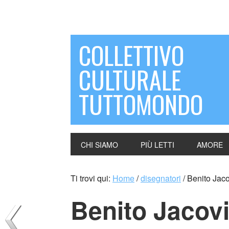
COLLETTIVO
CULTURALE
TUTTOMONDO
CHI SIAMO
PIÙ LETTI
AMORE
Ti trovi qui:
Home
/
disegnatori
/
Benito Jacovi
Benito Jacovitt