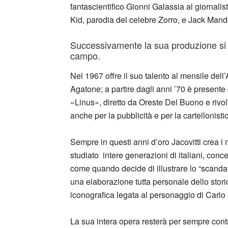
fantascientifico Gionni Galassia al giornalis
Kid, parodia del celebre Zorro, e Jack Mand
Successivamente la sua produzione si ar
campo.
Nel 1967 offre il suo talento al mensile del
Agatone; a partire dagli anni ’70 è presente
«Linus», diretto da Oreste Del Buono e riv
anche per la pubblicità e per la cartellonistic
Sempre in questi anni d’oro Jacovitti crea i mi
studiato intere generazioni di italiani, conc
come quando decide di illustrare lo “scand
una elaborazione tutta personale dello stori
iconografica legata al personaggio di Carlo 
La sua intera opera resterà per sempre con