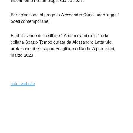
Inserimento nell’antologia Cierzo 2021.
Partecipazione al progetto Alessandro Quasimodo legge i
poeti contemporanei.
Pubblicazione della silloge “ Abbracciami cielo “nella
collana Spazio Tempo curata da Alessandro Lattarulo,
prefazione di Giuseppe Scaglione edita da Wip edizioni,
marzo 2023.
_
cctm.website
Collettivo Culturale TuttoMondo vuole
essere un viaggio attraverso le varie
forme dell’arte, della cultura e del
costume.
Parole e immagini che possano offrire bellezza, far nascere