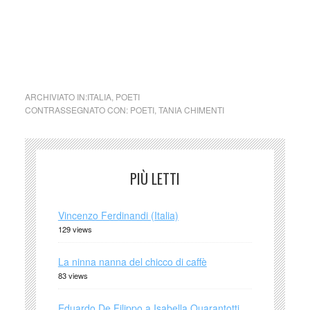
una riflessione, dare meraviglia in questo momento in cui la
meraviglia sembra essere perduta e stimolare la curiosità e
la voglia di guardare il mondo, a TuttoMondo, cogliendone
tutta la bellezza di luci, colori e d’ombre.
ARCHIVIATO IN:
ITALIA
,
POETI
CONTRASSEGNATO CON:
POETI
,
TANIA CHIMENTI
PIÙ LETTI
Vincenzo Ferdinandi (Italia)
129 views
La ninna nanna del chicco di caffè
83 views
Eduardo De Filippo a Isabella Quarantotti