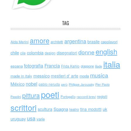
TAG
amore
argentina
brasile
capolavori
Alda Merini
architetti
english
donne
chile
colombia
disegnatori
cile
design
italia
Francia
fotografia
espana
Frida Kahlo
giappone
iliade
musica
messico
mestieri d' arte
made in italy
moda
nobel
México
pablo neruda
perù
Philippe Jaroussky
Pier Paolo
poeti
pittura
registi
Portogallo
racconti brevi
Pasolini
scrittori
scultura
Spagna
uk
tina modotti
teatro
usa
uruguay
varie