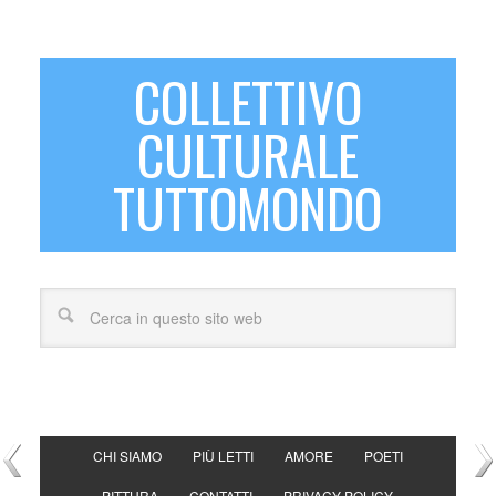
COLLETTIVO
CULTURALE
TUTTOMONDO
CHI SIAMO
PIÙ LETTI
AMORE
POETI
PITTURA
CONTATTI
PRIVACY POLICY