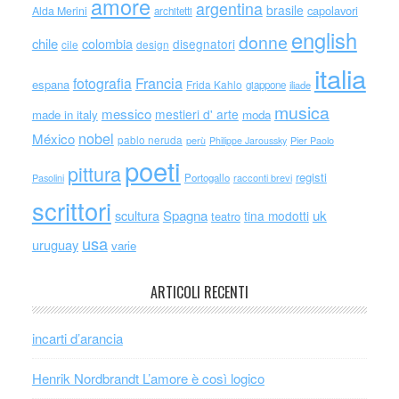
amore
argentina
brasile
capolavori
Alda Merini
architetti
english
donne
chile
colombia
disegnatori
cile
design
italia
Francia
fotografia
espana
Frida Kahlo
giappone
iliade
musica
messico
mestieri d' arte
made in italy
moda
nobel
México
pablo neruda
perù
Philippe Jaroussky
Pier Paolo
poeti
pittura
registi
Portogallo
racconti brevi
Pasolini
scrittori
scultura
Spagna
uk
tina modotti
teatro
usa
uruguay
varie
ARTICOLI RECENTI
incarti d’arancia
Henrik Nordbrandt L’amore è così logico