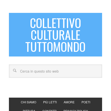
COLLETTIVO
CULTURALE
TUTTOMONDO
CHI SIAMO
PIÙ LETTI
AMORE
POETI
PITTURA
CONTATTI
PRIVACY POLICY