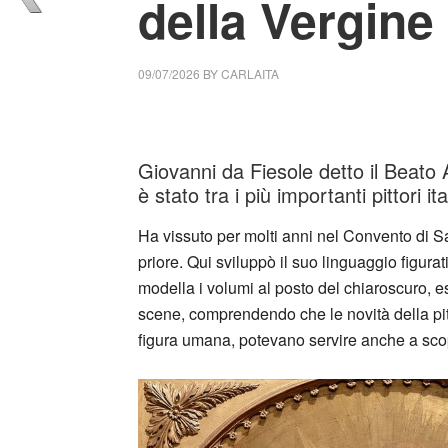
della Vergine
09/07/2026
BY
CARLAITA
cctm collettivo culturale tuttomondo Beato 
Giovanni da Fiesole detto il Beato
è stato tra i più importanti pittori 
Ha vissuto per molti anni nel Convento di S
priore. Qui sviluppò il suo linguaggio figurat
modella i volumi al posto del chiaroscuro, es
scene, comprendendo che le novità della pitt
figura umana, potevano servire anche a scopi 