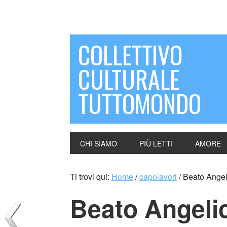
COLLETTIVO
CULTURALE
TUTTOMONDO
CHI SIAMO
PIÙ LETTI
AMORE
Ti trovi qui:
Home
/
capolavori
/
Beato Angeli
Beato Angeli