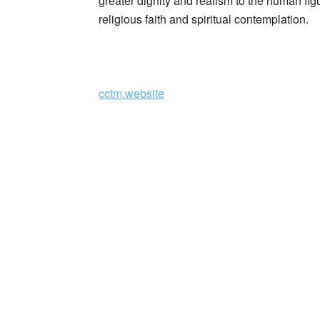
greater dignity and realism to the human fig
religious faith and spiritual contemplation.
_
cctm.website
Commissionata dalla monache Oblate per Sa
Maria Nuova, la pala (1434-35) annoverava n
oggi al Museo di San Marco
Beato Angelico Incoronazione della Vergin
In uno stile fra il gotico e il rinascimentale 
con una pietra preziosa la corona regale che
cctm collettivo culturale tuttomon
Vergine