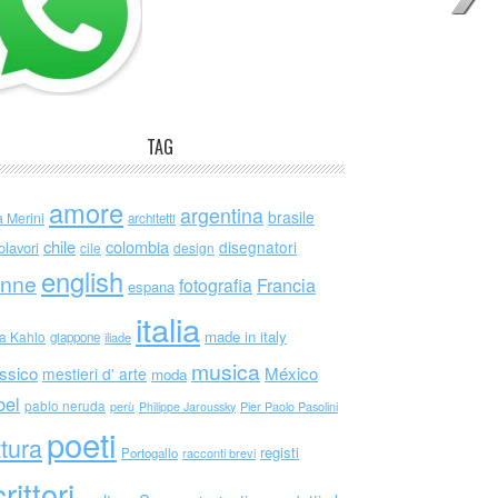
TAG
amore
argentina
brasile
a Merini
architetti
chile
colombia
disegnatori
olavori
cile
design
english
nne
Francia
fotografia
espana
italia
made in italy
da Kahlo
giappone
iliade
musica
ssico
México
mestieri d' arte
moda
bel
pablo neruda
perù
Philippe Jaroussky
Pier Paolo Pasolini
poeti
ttura
registi
Portogallo
racconti brevi
rittori