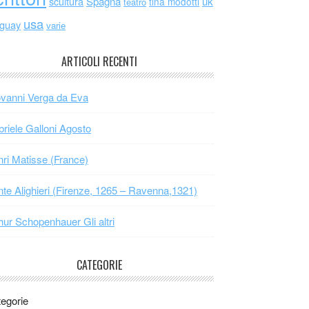
scultura
Spagna
uk
tina modotti
teatro
usa
uguay
varie
ARTICOLI RECENTI
vanni Verga da Eva
riele Galloni Agosto
ri Matisse (France)
te Alighieri (Firenze, 1265 – Ravenna,1321)
hur Schopenhauer Gli altri
CATEGORIE
egorie