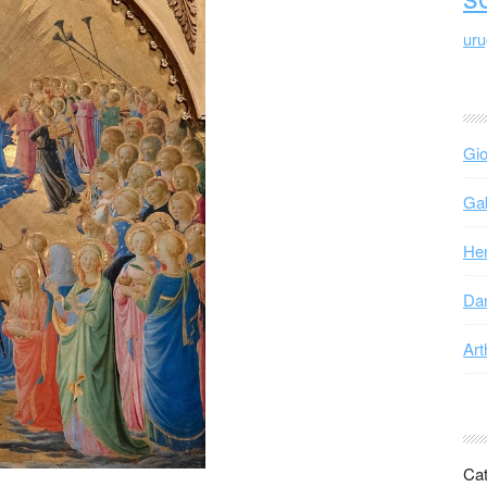
ur
Gio
Gab
Hen
Dan
Art
Cat