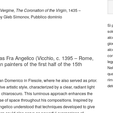
Vergine, The Coronation of the Virgin
, 1435 –
– by Gleb Simonov, Pubblico dominio
Si 
sol
alc
gio
alc
con
as Fra Angelico (Vicchio, c. 1395 – Rome,
leg
 painters of the first half of the 15th
Nel
qua
rim
an Domenico in Fiesole, where he also served as prior.
det
e artistic style, characterized by a clear, radiant light
ic chiaroscuro. This luminous approach enhances the
se of space throughout his compositions. Inspired by
Angelico understood that techniques developed to give