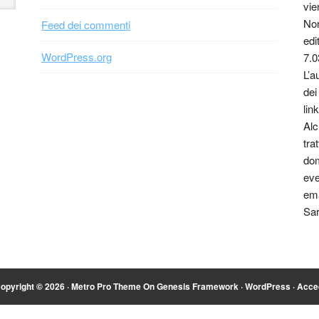
vie
Non
Feed dei commenti
edi
WordPress.org
7.0
L’a
dei
link
Alc
tra
dom
eve
ema
Sar
opyright © 2026 ·
Metro Pro Theme
On
Genesis Framework
·
WordPress
·
Acce