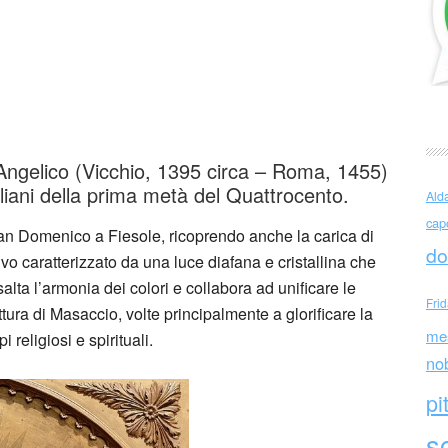
Angelico Incoronazione della Vergine
 Angelico (Vicchio, 1395 circa – Roma, 1455)
italiani della prima metà del Quattrocento.
Ald
cap
an Domenico a Fiesole, ricoprendo anche la carica di
do
ivo caratterizzato da una luce diafana e cristallina che
alta l’armonia dei colori e collabora ad unificare le
Fri
ura di Masaccio, volte principalmente a glorificare la
me
religiosi e spirituali.
no
pi
sc