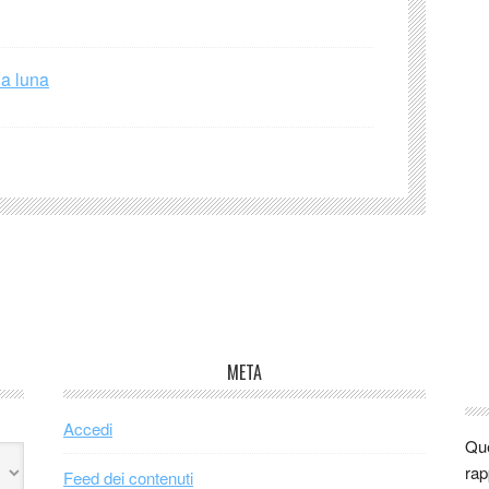
la luna
META
Accedi
Que
rap
Feed dei contenuti