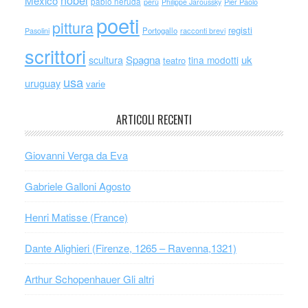
México
pablo neruda
perù
Philippe Jaroussky
Pier Paolo
poeti
pittura
registi
Portogallo
racconti brevi
Pasolini
scrittori
scultura
Spagna
uk
tina modotti
teatro
usa
uruguay
varie
ARTICOLI RECENTI
Giovanni Verga da Eva
Gabriele Galloni Agosto
Henri Matisse (France)
Dante Alighieri (Firenze, 1265 – Ravenna,1321)
Arthur Schopenhauer Gli altri