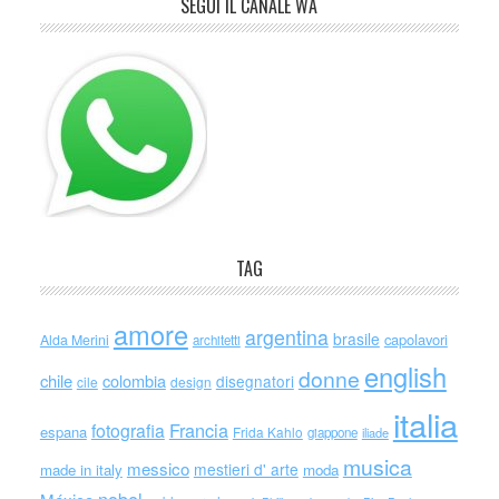
SEGUI IL CANALE WA
TAG
amore
argentina
brasile
capolavori
Alda Merini
architetti
english
donne
chile
colombia
disegnatori
cile
design
italia
Francia
fotografia
espana
Frida Kahlo
giappone
iliade
musica
messico
mestieri d' arte
made in italy
moda
nobel