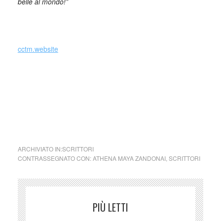
belle al mondo!”
_
cctm.website
cctm a noi piace leggere
ARCHIVIATO IN:
SCRITTORI
CONTRASSEGNATO CON:
ATHENA MAYA ZANDONAI
,
SCRITTORI
PIÙ LETTI