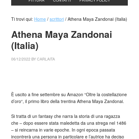
Ti trovi qui:
Home
/
scrittori
/
Athena Maya Zandonai (Italia)
Athena Maya Zandonai
(Italia)
06/12/2022
BY
CARLAITA
collettivo culturale tuttomondo Athena Maya Zandonai
(Italia)
È uscito a fine settembre su Amazon “Oltre la costellazione
d’oro“, il primo libro della trentina Athena Maya Zandonai.
Si tratta di un fantasy che narra la storia di una ragazza
che – dopo essere stata maledetta da una strega nel 1486
– si reincarna in varie epoche. In ogni epoca passata
incontrerà una persona in particolare e l’autrice ha deciso