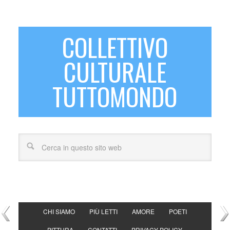
COLLETTIVO
CULTURALE
TUTTOMONDO
CHI SIAMO
PIÙ LETTI
AMORE
POETI
PITTURA
CONTATTI
PRIVACY POLICY