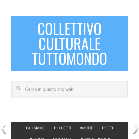
COLLETTIVO
CULTURALE
TUTTOMONDO
CHI SIAMO
PIÙ LETTI
AMORE
POETI
PITTURA
CONTATTI
PRIVACY POLICY