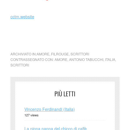
cctm.website
Fernando Pessoa cctm arte amore cultura poesia bellezza
italia
ARCHIVIATO IN:
AMORE
,
FILROUGE
,
SCRITTORI
CONTRASSEGNATO CON:
AMORE
,
ANTONIO TABUCCHI
,
ITALIA
,
SCRITTORI
PIÙ LETTI
Vincenzo Ferdinandi (Italia)
127 views
La ninna nanna del chicco di caffè