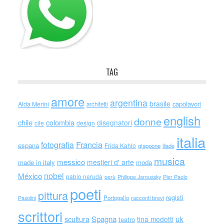
TAG
amore
argentina
brasile
capolavori
Alda Merini
architetti
english
donne
chile
colombia
disegnatori
cile
design
italia
Francia
fotografia
espana
Frida Kahlo
giappone
iliade
musica
messico
mestieri d' arte
made in italy
moda
nobel
México
pablo neruda
perù
Philippe Jaroussky
Pier Paolo
poeti
pittura
registi
Portogallo
racconti brevi
Pasolini
scrittori
scultura
Spagna
uk
tina modotti
teatro