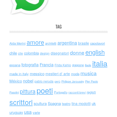
TAG
amore
argentina
brasile
capolavori
Alda Merini
architetti
english
donne
chile
colombia
disegnatori
cile
design
italia
Francia
fotografia
espana
Frida Kahlo
giappone
iliade
musica
messico
mestieri d' arte
made in italy
moda
nobel
México
pablo neruda
perù
Philippe Jaroussky
Pier Paolo
poeti
pittura
registi
Portogallo
racconti brevi
Pasolini
scrittori
scultura
Spagna
uk
tina modotti
teatro
usa
uruguay
varie