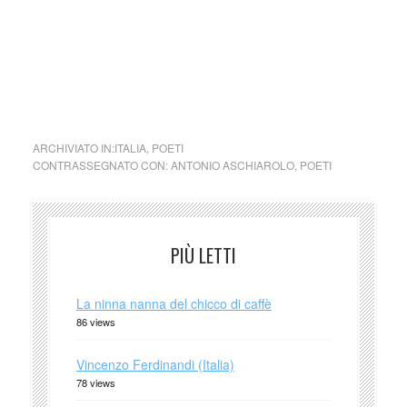
immediatamente su segnalazione del detentore dell’avente
diritto.)
cctm collettivo culturale tuttomondo Antonio Aschiarolo
(Italia)
ARCHIVIATO IN:
ITALIA
,
POETI
CONTRASSEGNATO CON:
ANTONIO ASCHIAROLO
,
POETI
PIÙ LETTI
La ninna nanna del chicco di caffè
86 views
Vincenzo Ferdinandi (Italia)
78 views