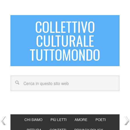
COLLETTIVO
CULTURALE
TUTTOMONDO
CHI SIAMO
PIÙ LETTI
AMORE
POETI
PITTURA
CONTATTI
PRIVACY POLICY