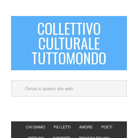
COLLETTIVO
CULTURALE
TUTTOMONDO
CHI SIAMO
PIÙ LETTI
AMORE
POETI
PITTURA
CONTATTI
PRIVACY POLICY