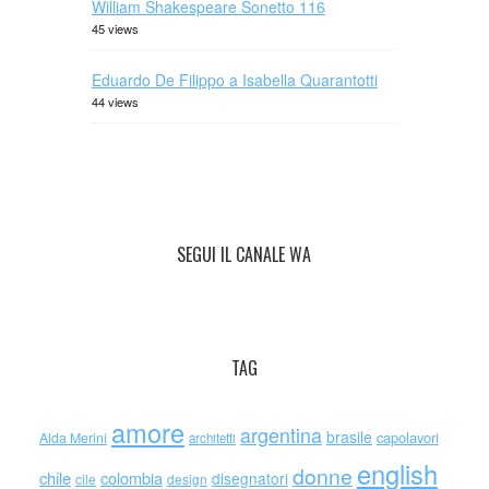
William Shakespeare Sonetto 116
45 views
Eduardo De Filippo a Isabella Quarantotti
44 views
SEGUI IL CANALE WA
TAG
amore
argentina
brasile
capolavori
Alda Merini
architetti
english
donne
chile
colombia
disegnatori
cile
design