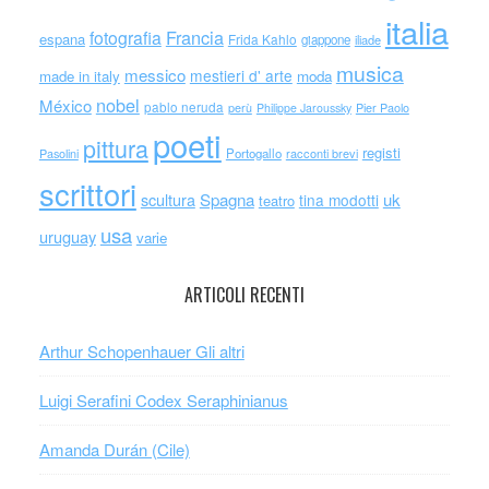
italia
Francia
fotografia
espana
Frida Kahlo
giappone
iliade
musica
messico
mestieri d' arte
made in italy
moda
nobel
México
pablo neruda
perù
Philippe Jaroussky
Pier Paolo
poeti
pittura
registi
Portogallo
racconti brevi
Pasolini
scrittori
scultura
Spagna
uk
tina modotti
teatro
usa
uruguay
varie
ARTICOLI RECENTI
Arthur Schopenhauer Gli altri
Luigi Serafini Codex Seraphinianus
Amanda Durán (Cile)