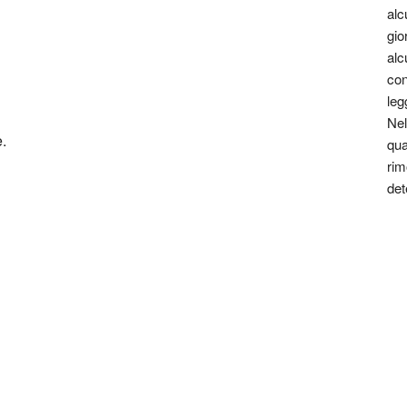
alc
gio
alc
con
leg
Nel
.
qua
rim
det