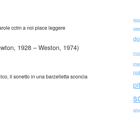
Sexton La Maledizione
Ald
cap
do
ewton, 1928 – Weston, 1974)
Fri
me
no
lico, il sonetto in una barzelletta sconcia
pi
sc
ur