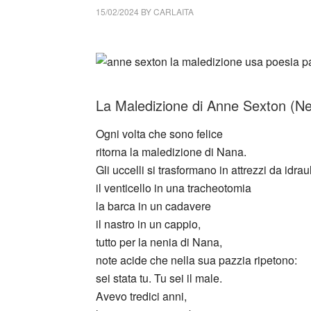
15/02/2024
BY
CARLAITA
cctm collettivo culturale tuttomondo Anne 
La Maledizione di Anne Sexton (N
Ogni volta che sono felice
ritorna la maledizione di Nana.
Gli uccelli si trasformano in attrezzi da idrau
il venticello in una tracheotomia
la barca in un cadavere
il nastro in un cappio,
tutto per la nenia di Nana,
note acide che nella sua pazzia ripetono:
sei stata tu. Tu sei il male.
Avevo tredici anni,