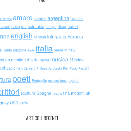
TAG
amore
argentina
brasile
a Merini
architetti
chile
colombia
disegnatori
olavori
cile
design
english
nne
Francia
fotografia
espana
italia
made in italy
da Kahlo
giappone
iliade
musica
ssico
México
mestieri d' arte
moda
bel
pablo neruda
perù
Philippe Jaroussky
Pier Paolo Pasolini
poeti
ttura
registi
Portogallo
racconti brevi
rittori
scultura
Spagna
uk
tina modotti
teatro
usa
uguay
varie
ARTICOLI RECENTI