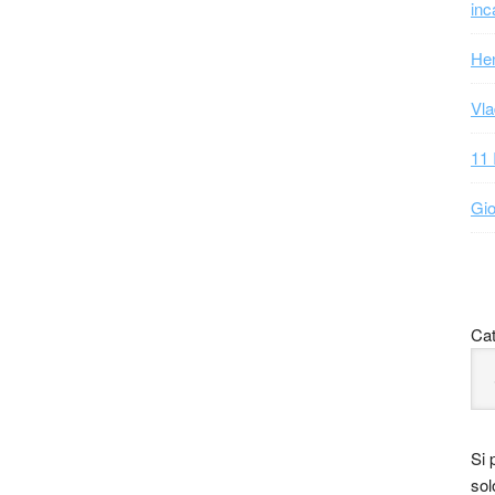
inc
Hen
Vla
11 
Gio
Cat
Si 
sol