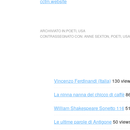
cctm.website
cctm collettivo culturale tuttomondo Anne 
ARCHIVIATO IN:
POETI
,
USA
CONTRASSEGNATO CON:
ANNE SEXTON
,
POETI
,
USA
Vincenzo Ferdinandi (Italia)
130 vie
La ninna nanna del chicco di caffè
8
William Shakespeare Sonetto 116
51
Le ultime parole di Antigone
50 view