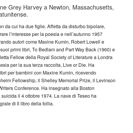
nne Grey Harvey a Newton, Massachusetts,
tatunitense.
 da cui ha due figlie. Affetta da disturbo bipolare,
are l’interesse per la poesia e nell’autunno 1957
ntrando autori come Maxine Kumin, Robert Lowell e
 suoi primi libri, To Bedlam and Part Way Back (1960) e
etta Fellow della Royal Society of Literature a Londra
oesia per la sua terza raccolta, Live or Die. Ha
 libri per bambini con Maxine Kumin, ricevendo
eim Fellowship, il Shelley Memorial Prize, il Levinson
 Writers Conference. Ha insegnato alla Boston
a suicida il 4 ottobre 1974. La nave di Teseo ha
le di Il libro della follia.