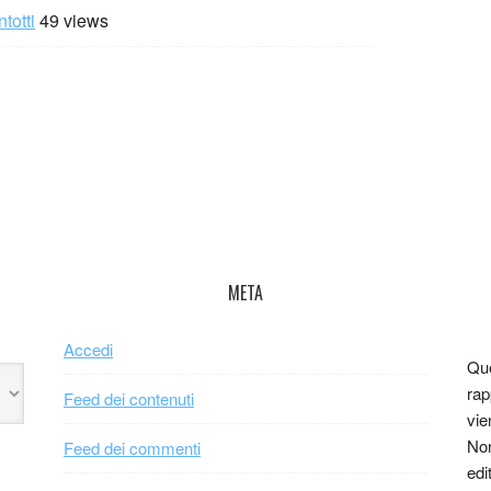
totti
49 views
META
Accedi
Que
rap
Feed dei contenuti
vie
Non
Feed dei commenti
edi