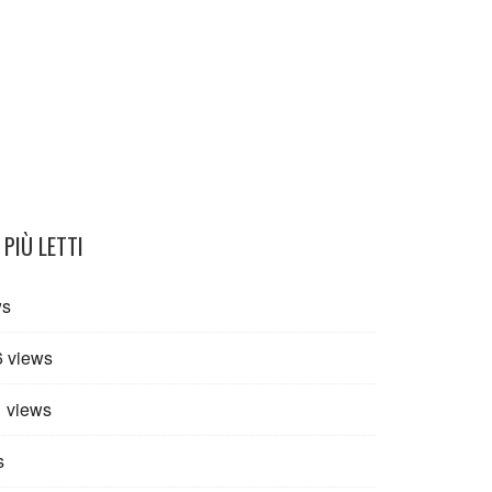
Sexton La Maledizione
PIÙ LETTI
ws
6 views
 views
s