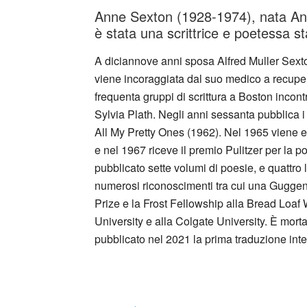
Anne Sexton (1928-1974), nata A
è stata una scrittrice e poetessa s
A diciannove anni sposa Alfred Muller Sexton
viene incoraggiata dal suo medico a recuper
frequenta gruppi di scrittura a Boston inco
Sylvia Plath. Negli anni sessanta pubblica i
All My Pretty Ones (1962). Nel 1965 viene el
e nel 1967 riceve il premio Pulitzer per la p
pubblicato sette volumi di poesie, e quattro
numerosi riconoscimenti tra cui una Guggenh
Prize e la Frost Fellowship alla Bread Loaf
University e alla Colgate University. È mort
pubblicato nel 2021 la prima traduzione integra