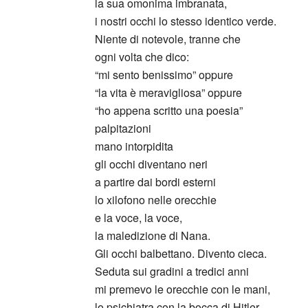
la sua omonima imbranata,
i nostri occhi lo stesso identico verde.
Niente di notevole, tranne che
ogni volta che dico:
“mi sento benissimo” oppure
“la vita è meravigliosa” oppure
“ho appena scritto una poesia”
palpitazioni
mano intorpidita
gli occhi diventano neri
a partire dai bordi esterni
lo xilofono nelle orecchie
e la voce, la voce,
la maledizione di Nana.
Gli occhi balbettano. Divento cieca.
Seduta sui gradini a tredici anni
mi premevo le orecchie con le mani,
lo psichiatra con la bocca di Hitler