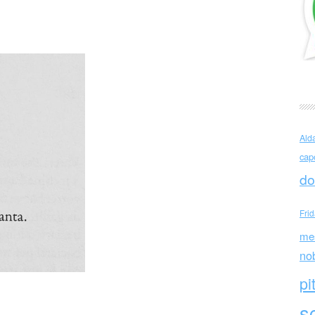
re (Italia)
Ald
cap
do
Fri
me
no
pi
sc