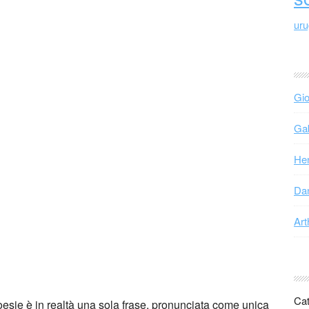
ur
Gio
Gab
Hen
Dan
Art
Cat
esie è in realtà una sola frase, pronunciata come unica