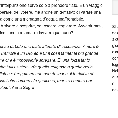
 l’interpunzione serve solo a prendere fiato. È un viaggio
sperare, del volere, ma anche un tentativo di varare una
era come una montagna d’acqua inaffrontabile,
 Arrivare e scoprire, conoscere, esplorare. Avventurarsi,
Si 
ù rischioso che amare davvero qualcuno?
sol
alc
gio
 senza dubbio uno stato alterato di coscienza. Amore è
alc
i. L’amore è un Dio ed è una cosa talmente più grande
con
ire che è impossibile spiegare. E’ una forza tanto
leg
he tutti i sistemi -da quello religioso a quello dello
Nel
nirlo e irreggimentarlo non riescono. Il tentativo di
qua
i costi che l’amore sia qualcosa, mentre l’amore per
rim
oluto”.
Anna Segre
det