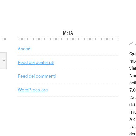
META
Accedi
Que
rap
Feed dei contenuti
vie
Non
Feed dei commenti
edi
WordPress.org
7.0
L’a
dei
link
Alc
tra
dom