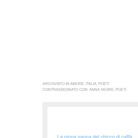
Si precisa che la diffusione di testi o immag
alcuno scopo di lucro, nè rappresenta una t
alcuna periodicità specifica. Non può pertant
legge n. 62 del 7.03.2001.
Nel caso si dovesse involontariamente ledere
rimosso immediatamente su segnalazione del 
cctm collettivo culturale tuttomondo Anna Seg
ARCHIVIATO IN:
AMORE
,
ITALIA
,
POETI
CONTRASSEGNATO CON:
ANNA SEGRE
,
POETI
La ninna nanna del chicco di caffè