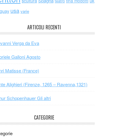
scultura
Spagna
uk
tina modotti
teatro
usa
uguay
varie
ARTICOLI RECENTI
vanni Verga da Eva
riele Galloni Agosto
ri Matisse (France)
te Alighieri (Firenze, 1265 – Ravenna,1321)
hur Schopenhauer Gli altri
CATEGORIE
egorie