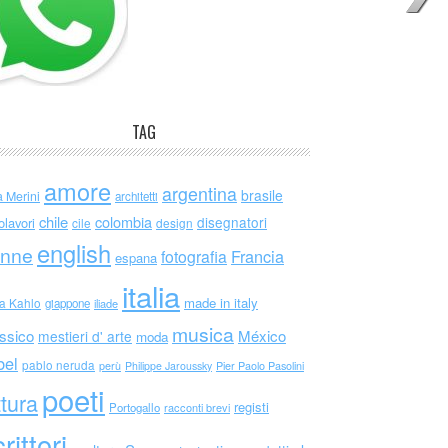
TAG
amore
argentina
brasile
a Merini
architetti
chile
colombia
disegnatori
olavori
cile
design
english
nne
Francia
fotografia
espana
italia
made in italy
da Kahlo
giappone
iliade
musica
ssico
México
mestieri d' arte
moda
bel
pablo neruda
perù
Philippe Jaroussky
Pier Paolo Pasolini
poeti
ttura
registi
Portogallo
racconti brevi
rittori