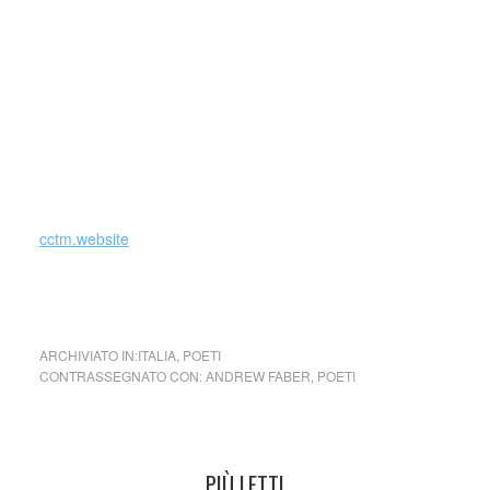
giunto in poche settimane alla centottantottesimilionesima
ristampa, diventando di fatto, più ricco di Cardinal
Bagnasco.
Tiene reading e concerti presso circoli letterari, teatri,
scuole, bagni pubblici e non, in un tour costante che
abbraccia per intero lo stivale, accompagnato
all’occorrenza dal Maestro – nonché amico di vecchia data
– Giorgio Amendolara
cctm.website
… non si può morir d’amore … di Andrew Faber
ARCHIVIATO IN:
ITALIA
,
POETI
CONTRASSEGNATO CON:
ANDREW FABER
,
POETI
PIÙ LETTI