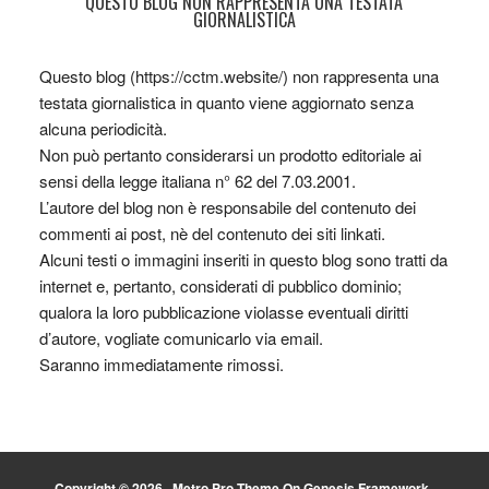
QUESTO BLOG NON RAPPRESENTA UNA TESTATA
GIORNALISTICA
Questo blog (https://cctm.website/) non rappresenta una
testata giornalistica in quanto viene aggiornato senza
alcuna periodicità.
Non può pertanto considerarsi un prodotto editoriale ai
sensi della legge italiana n° 62 del 7.03.2001.
L’autore del blog non è responsabile del contenuto dei
commenti ai post, nè del contenuto dei siti linkati.
Alcuni testi o immagini inseriti in questo blog sono tratti da
internet e, pertanto, considerati di pubblico dominio;
qualora la loro pubblicazione violasse eventuali diritti
d’autore, vogliate comunicarlo via email.
Saranno immediatamente rimossi.
Copyright © 2026 ·
Metro Pro Theme
On
Genesis Framework
·