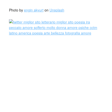
Photo by
engin akyurt
on
Unsplash
Andrew Faber, classe 1978, nasce a Roma.
Da sempre grande appassionato di letteratura e di musica,
inizia a scrivere suoi componimenti nel 2013, quando
decide di raccoglierli in un blog che ad oggi conta circa
70.000 persone.
Ha pubblicato diversi racconti per la casa editrice GEMMA
EDIZIONI, comparendo nelle raccolte: uomini su carta ed
{n}vite.
Ha da poco concluso il suo primo lavoro editoriale con
Miraggi Edizioni dal titolo: non ho ancora ucciso nessuno,