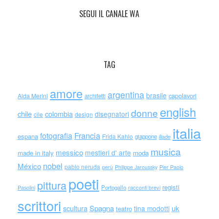
SEGUI IL CANALE WA
TAG
amore
argentina
brasile
capolavori
Alda Merini
architetti
english
donne
chile
colombia
disegnatori
cile
design
italia
Francia
fotografia
espana
Frida Kahlo
giappone
iliade
musica
messico
mestieri d' arte
made in italy
moda
nobel
México
pablo neruda
perù
Philippe Jaroussky
Pier Paolo
poeti
pittura
registi
Portogallo
racconti brevi
Pasolini
scrittori
scultura
Spagna
uk
tina modotti
teatro