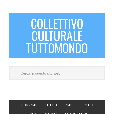
COLLETTIVO
CULTURALE
TUTTOMONDO
CHI SIAMO
PIÙ LETTI
AMORE
POETI
PITTURA
CONTATTI
PRIVACY POLICY