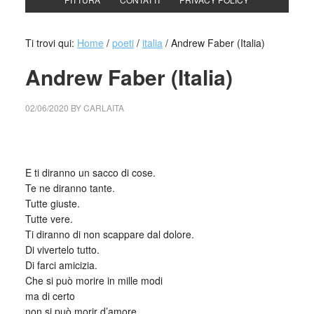
Ti trovi qui:
Home
/
poeti
/
italia
/
Andrew Faber (Italia)
Andrew Faber (Italia)
02/06/2020
BY
CARLAITA
cctm collettivo culturale tuttomondo Andrew Faber
E ti diranno un sacco di cose.
Te ne diranno tante.
Tutte giuste.
Tutte vere.
Ti diranno di non scappare dal dolore.
Di vivertelo tutto.
Di farci amicizia.
Che si può morire in mille modi
ma di certo
non si può morir d’amore.