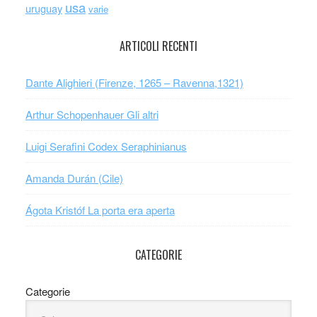
usa
uruguay
varie
ARTICOLI RECENTI
Dante Alighieri (Firenze, 1265 – Ravenna,1321)
Arthur Schopenhauer Gli altri
Luigi Serafini Codex Seraphinianus
Amanda Durán (Cile)
Ágota Kristóf La porta era aperta
CATEGORIE
Categorie