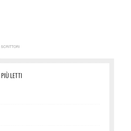
avazzini (Italia)
,
SCRITTORI
PIÙ LETTI