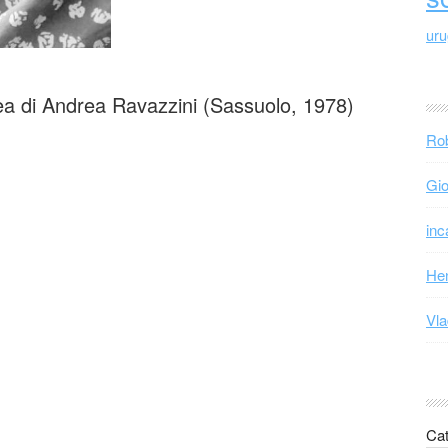
ur
ea di Andrea Ravazzini (Sassuolo, 1978)
Rob
Gio
inc
Hen
Vla
Cat