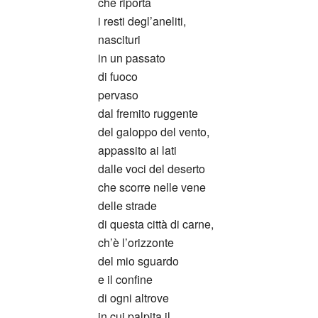
che riporta
i resti degl’aneliti,
nascituri
in un passato
di fuoco
pervaso
dal fremito ruggente
del galoppo del vento,
appassito ai lati
dalle voci del deserto
che scorre nelle vene
delle strade
di questa città di carne,
ch’è l’orizzonte
del mio sguardo
e il confine
di ogni altrove
in cui palpita il