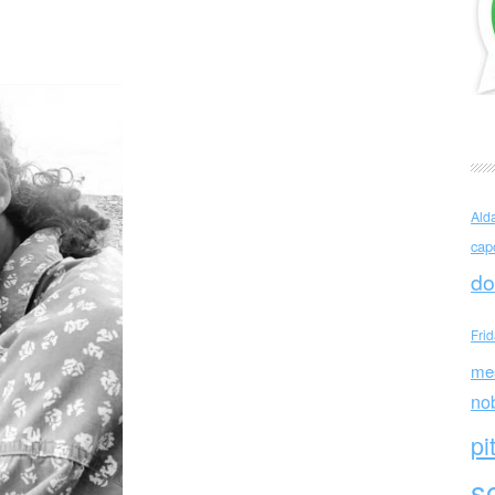
avazzini (Italia)
Ald
cap
do
Fri
me
no
pi
sc