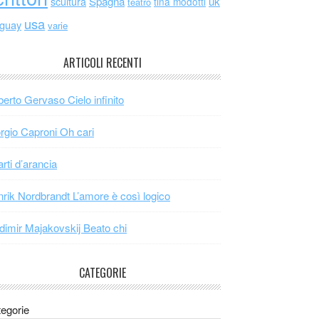
scultura
Spagna
uk
tina modotti
teatro
usa
uguay
varie
ARTICOLI RECENTI
erto Gervaso Cielo infinito
rgio Caproni Oh cari
arti d’arancia
rik Nordbrandt L’amore è così logico
dimir Majakovskij Beato chi
CATEGORIE
egorie