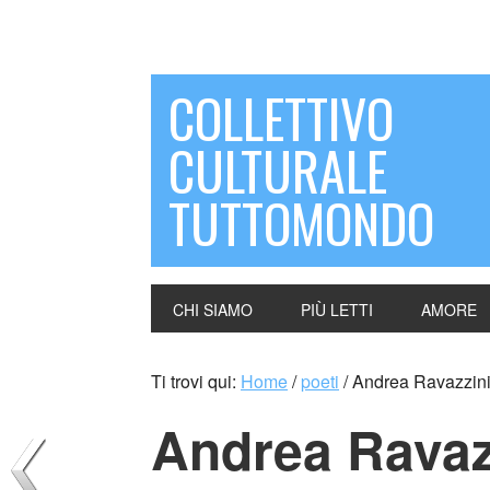
COLLETTIVO
CULTURALE
TUTTOMONDO
CHI SIAMO
PIÙ LETTI
AMORE
Ti trovi qui:
Home
/
poeti
/
Andrea Ravazzini (
Andrea Ravazzi