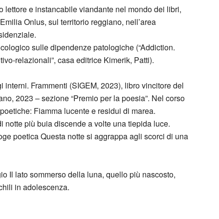
 lettore e instancabile viandante nel mondo dei libri,
Emilia Onlus, sul territorio reggiano, nell’area
sidenziale.
icologico sulle dipendenze patologiche (“Addiction.
vo-relazionali”, casa editrice Kimerik, Patti).
 interni. Frammenti (SIGEM, 2023), libro vincitore del
ilano, 2023 – sezione “Premio per la poesia”. Nel corso
i poetiche: Fiamma lucente e residui di marea.
 notte più buia discende a volte una tiepida luce.
loge poetica Questa notte si aggrappa agli scorci di una
io Il lato sommerso della luna, quello più nascosto,
chili in adolescenza.