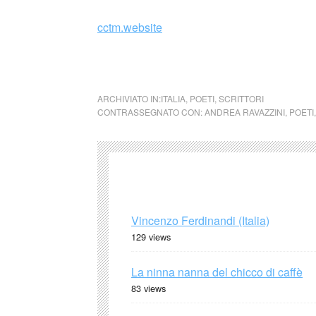
cctm.website
cctm collettivo culturale tuttomondo Andrea R
ARCHIVIATO IN:
ITALIA
,
POETI
,
SCRITTORI
CONTRASSEGNATO CON:
ANDREA RAVAZZINI
,
POETI
Vincenzo Ferdinandi (Italia)
129 views
La ninna nanna del chicco di caffè
83 views