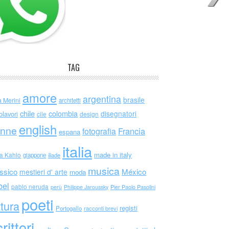
TAG
amore
argentina
brasile
a Merini
architetti
chile
colombia
disegnatori
olavori
cile
design
english
nne
Francia
fotografia
espana
italia
made in italy
da Kahlo
giappone
iliade
musica
ssico
México
mestieri d' arte
moda
bel
pablo neruda
perù
Philippe Jaroussky
Pier Paolo Pasolini
poeti
ttura
registi
Portogallo
racconti brevi
rittori