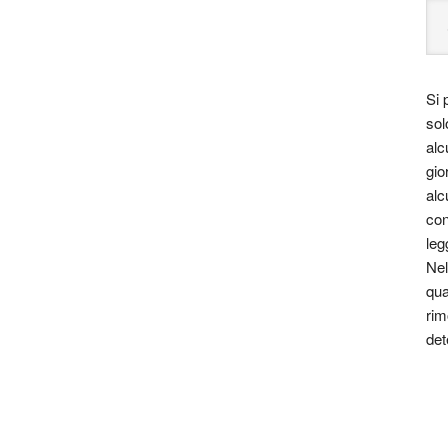
Si 
sol
alc
gio
alc
con
leg
Nel
qua
rim
det