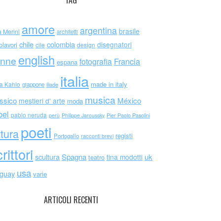
TAG
amore
argentina
brasile
a Merini
architetti
chile
colombia
disegnatori
olavori
cile
design
english
nne
Francia
fotografia
espana
italia
made in italy
da Kahlo
giappone
iliade
musica
ssico
México
mestieri d' arte
moda
bel
pablo neruda
perù
Philippe Jaroussky
Pier Paolo Pasolini
poeti
ttura
registi
Portogallo
racconti brevi
rittori
scultura
Spagna
uk
tina modotti
teatro
usa
uguay
varie
ARTICOLI RECENTI