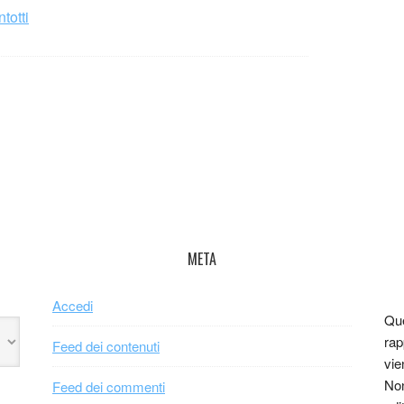
totti
META
Accedi
Que
rap
Feed dei contenuti
vie
Non
Feed dei commenti