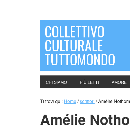
COLLETTIVO
CULTURALE
TUTTOMONDO
CHI SIAMO
PIÙ LETTI
AMORE
Ti trovi qui:
Home
/
scrittori
/
Amélie Nothomb
Amélie Notho