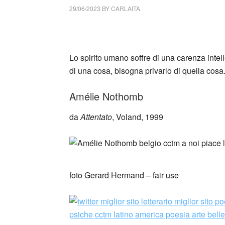
29/06/2023
BY
CARLAITA
cctm collettivo culturale tuttomondo Amélie
Lo spirito umano soffre di una carenza intel
di una cosa, bisogna privarlo di quella cosa
Amélie Nothomb
da
Attentato
, Voland, 1999
_
foto Gerard Hermand – fair use