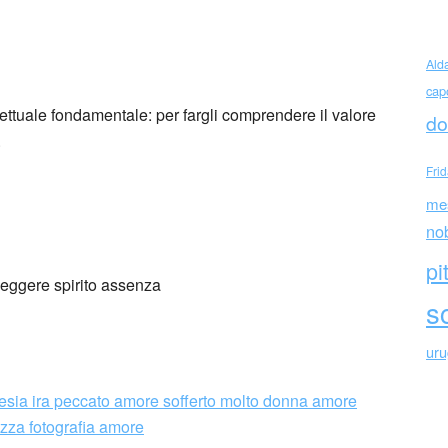
 Nothomb (Belgio)
Ald
cap
lettuale fondamentale: per fargli comprendere il valore
do
.
Fri
me
no
pi
sc
ur