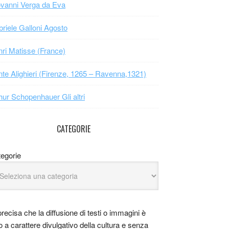
vanni Verga da Eva
riele Galloni Agosto
ri Matisse (France)
te Alighieri (Firenze, 1265 – Ravenna,1321)
hur Schopenhauer Gli altri
CATEGORIE
egorie
precisa che la diffusione di testi o immagini è
o a carattere divulgativo della cultura e senza