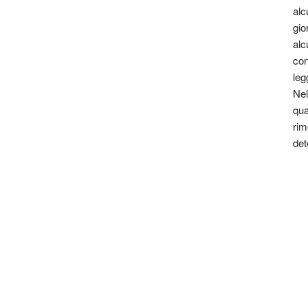
alc
gio
alc
con
leg
Nel
qua
 e associa alla sua deformità una totale assenza di
rim
attrae: l’angelica bellezza femminile. L’incontro con
det
ll’animo di Epiphane. Ma quando la ragazza s’innamora
 dramma di questo novello Quasimodo esplode in tutta la
atteso per una moderna favola sull’amore impossibile
a solo alle apparenze.