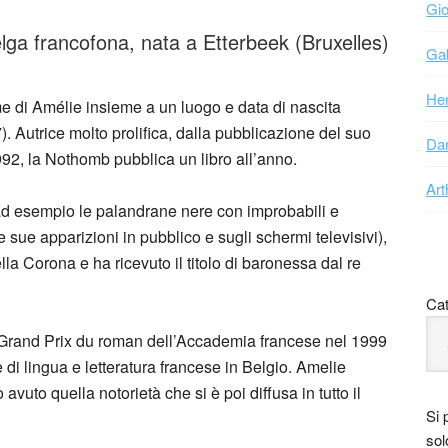
Gio
lga francofona, nata a Etterbeek (Bruxelles)
Gab
Hen
me di Amélie insieme a un luogo e data di nascita
. Autrice molto prolifica, dalla pubblicazione del suo
Dan
92, la Nothomb pubblica un libro all’anno.
Art
 (ad esempio le palandrane nere con improbabili e
e sue apparizioni in pubblico e sugli schermi televisivi),
a Corona e ha ricevuto il titolo di baronessa dal re
Cat
l Grand Prix du roman dell’Accademia francese nel 1999
 di lingua e letteratura francese in Belgio. Amelie
vuto quella notorietà che si è poi diffusa in tutto il
Si 
sol