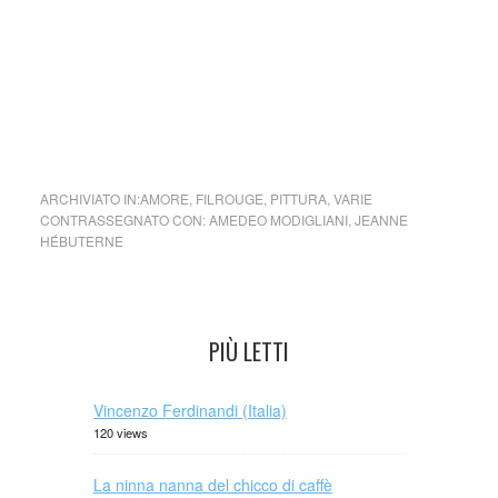
immediatamente su segnalazione del detentore dell’avente
diritto.)
cctm cctm cctm ctm cctm cctm cctm cctm cctm cctm cctm
ARCHIVIATO IN:
AMORE
,
FILROUGE
,
PITTURA
,
VARIE
CONTRASSEGNATO CON:
AMEDEO MODIGLIANI
,
JEANNE
HÉBUTERNE
PIÙ LETTI
Vincenzo Ferdinandi (Italia)
120 views
La ninna nanna del chicco di caffè