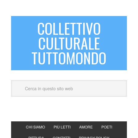
COLLETTIVO
CULTURALE
TUTTOMONDO
CHI SIAMO
PIÙ LETTI
AMORE
POETI
PITTURA
CONTATTI
PRIVACY POLICY