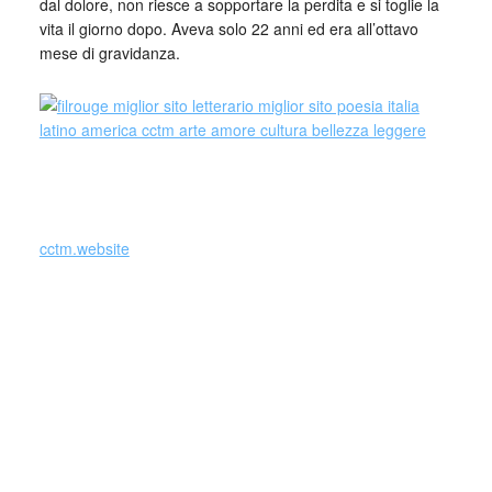
dal dolore, non riesce a sopportare la perdita e si toglie la
vita il giorno dopo. Aveva solo 22 anni ed era all’ottavo
mese di gravidanza.
cctm.website
(Si precisa che la diffusione di testi o immagini è solo a
carattere divulgativo della cultura e senza alcuno scopo di
lucro, nè rappresenta una testata giornalistica in quanto
viene aggiornata senza alcuna periodicità specifica. Non
può pertanto considerarsi un prodotto editoriale ai sensi
della legge n. 62 del 7.03.2001.
Nel caso si dovesse involontariamente ledere un qualsiasi
copyright d’autore, il contenuto verrà rimosso