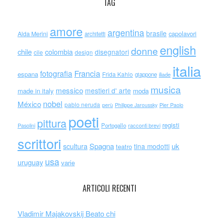
TAG
amore
argentina
brasile
capolavori
Alda Merini
architetti
english
donne
chile
colombia
disegnatori
cile
design
italia
Francia
fotografia
espana
Frida Kahlo
giappone
iliade
musica
messico
mestieri d' arte
made in italy
moda
nobel
México
pablo neruda
perù
Philippe Jaroussky
Pier Paolo
poeti
pittura
registi
Portogallo
racconti brevi
Pasolini
scrittori
scultura
Spagna
uk
tina modotti
teatro
usa
uruguay
varie
ARTICOLI RECENTI
Vladimir Majakovskij Beato chi