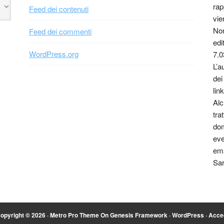
rap
Feed dei contenuti
vie
Non
Feed dei commenti
edi
WordPress.org
7.0
L’a
dei
link
Alc
tra
dom
eve
ema
Sar
opyright © 2026 ·
Metro Pro Theme
On
Genesis Framework
·
WordPress
·
Acce