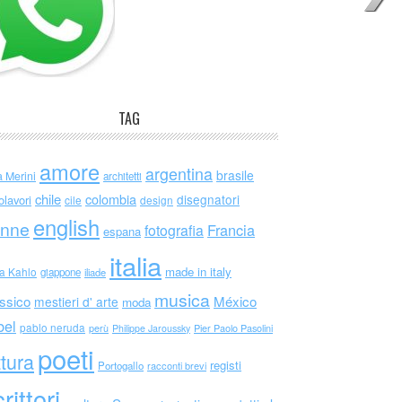
TAG
amore
argentina
brasile
a Merini
architetti
chile
colombia
disegnatori
olavori
cile
design
english
nne
Francia
fotografia
espana
italia
made in italy
da Kahlo
giappone
iliade
musica
ssico
México
mestieri d' arte
moda
bel
pablo neruda
perù
Philippe Jaroussky
Pier Paolo Pasolini
poeti
ttura
registi
Portogallo
racconti brevi
rittori