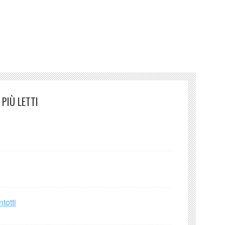
tm cctm
PIÙ LETTI
totti