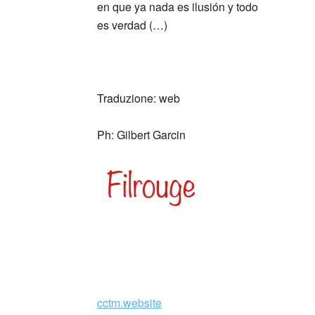
en que ya nada es ilusión y todo
es verdad (…)
_
_
Traduzione: web
Ph: Gilbert Garcin
https://www.facebook.com/pg/centrocultural
cctm.website