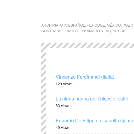
cctm cctm cctm cctm cctm ctm cctm cctm cc
ARCHIVIATO IN:
ESPAÑOL
,
FILROUGE
,
MÉXICO
,
POETI
CONTRASSEGNATO CON:
AMADO NEVO
,
MESSICO
Vincenzo Ferdinandi (Italia)
129 views
La ninna nanna del chicco di caffè
83 views
Eduardo De Filippo a Isabella Quaran
49 views