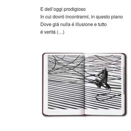
E dell’oggi prodigioso
In cui dovró incontrarmi, in questo piano
Dove giá nulla é illusione e tutto
é veritá (…)
_
_