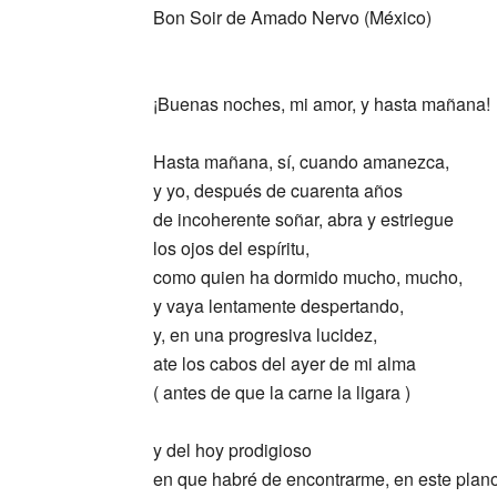
Bon Soir de Amado Nervo (México)
_
¡Buenas noches, mi amor, y hasta mañana!
Hasta mañana, sí, cuando amanezca,
y yo, después de cuarenta años
de incoherente soñar, abra y estriegue
los ojos del espíritu,
como quien ha dormido mucho, mucho,
y vaya lentamente despertando,
y, en una progresiva lucidez,
ate los cabos del ayer de mi alma
( antes de que la carne la ligara )
y del hoy prodigioso
en que habré de encontrarme, en este plan