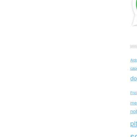
o
Ald
cap
do
Fri
me
no
pi
sc