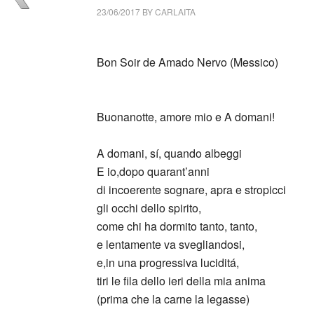
23/06/2017
BY
CARLAITA
collettivo culturale tuttomondo Amado Nerv
Bon Soir de Amado Nervo (Messico)
_
Buonanotte, amore mio e A domani!
A domani, sí, quando albeggi
E io,dopo quarant’anni
di incoerente sognare, apra e stropicci
gli occhi dello spirito,
come chi ha dormito tanto, tanto,
e lentamente va svegliandosi,
e,in una progressiva luciditá,
tiri le fila dello ieri della mia anima
(prima che la carne la legasse)