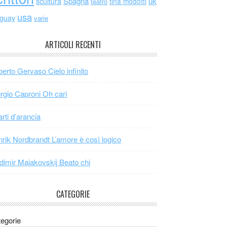
scultura
Spagna
uk
tina modotti
teatro
usa
uguay
varie
ARTICOLI RECENTI
erto Gervaso Cielo infinito
rgio Caproni Oh cari
arti d’arancia
rik Nordbrandt L’amore è così logico
dimir Majakovskij Beato chi
CATEGORIE
egorie