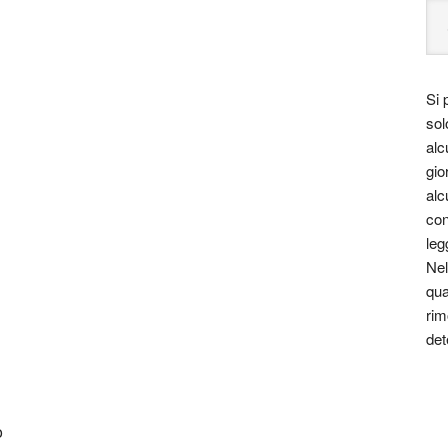
Si 
sol
alc
gio
alc
con
leg
Nel
qua
rim
det
o