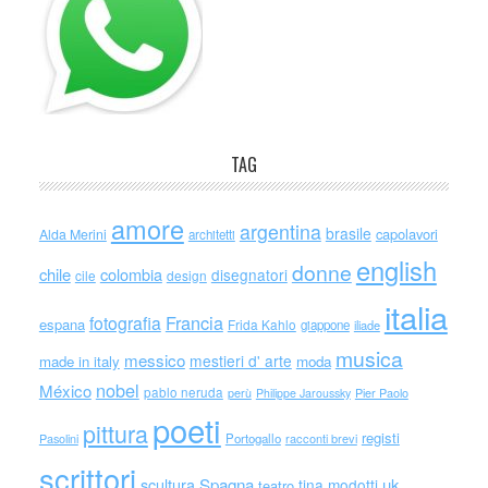
TAG
amore
argentina
brasile
capolavori
Alda Merini
architetti
english
donne
chile
colombia
disegnatori
cile
design
italia
Francia
fotografia
espana
Frida Kahlo
giappone
iliade
musica
messico
mestieri d' arte
made in italy
moda
nobel
México
pablo neruda
perù
Philippe Jaroussky
Pier Paolo
poeti
pittura
registi
Portogallo
racconti brevi
Pasolini
scrittori
scultura
Spagna
uk
tina modotti
teatro