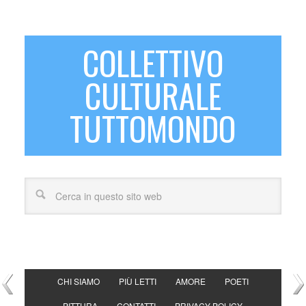
COLLETTIVO
CULTURALE
TUTTOMONDO
CHI SIAMO
PIÙ LETTI
AMORE
POETI
PITTURA
CONTATTI
PRIVACY POLICY