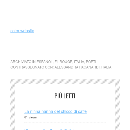
(2007), “D’Annunzio e la Versilia” (2007), “Dialogo” (2003).
E’ in uscita per Puntoacapo Editrice la raccolta intitolata La
regola dell’orizzonte.
cctm.website
poesia italiana latino america cctm caracas
ARCHIVIATO IN:
ESPAÑOL
,
FILROUGE
,
ITALIA
,
POETI
CONTRASSEGNATO CON:
ALESSANDRA PAGANARDI
,
ITALIA
PIÙ LETTI
La ninna nanna del chicco di caffè
81 views