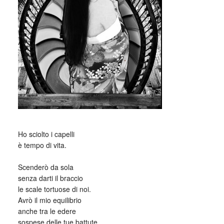
_
Ho sciolto i capelli
è tempo di vita.
⠀
Scenderò da sola
senza darti il braccio
le scale tortuose di noi.
Avrò il mio equilibrio
anche tra le edere
sospese delle tue battute.