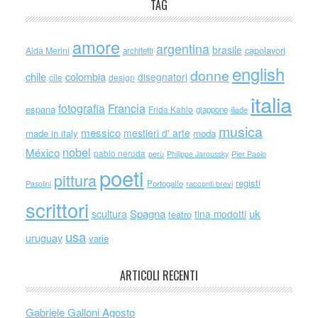
TAG
amore
argentina
brasile
capolavori
Alda Merini
architetti
english
donne
chile
colombia
disegnatori
cile
design
italia
Francia
fotografia
espana
Frida Kahlo
giappone
iliade
musica
messico
mestieri d' arte
made in italy
moda
nobel
México
pablo neruda
perù
Philippe Jaroussky
Pier Paolo
poeti
pittura
registi
Portogallo
racconti brevi
Pasolini
scrittori
scultura
Spagna
uk
tina modotti
teatro
usa
uruguay
varie
ARTICOLI RECENTI
Gabriele Galloni Agosto