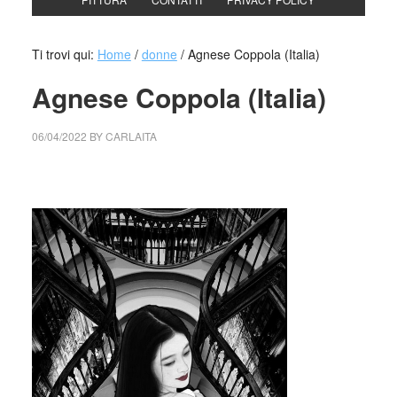
Ti trovi qui:
Home
/
donne
/
Agnese Coppola (Italia)
Agnese Coppola (Italia)
06/04/2022
BY
CARLAITA
collettivo culturale tuttomondo Agnese Coppola (Italia)