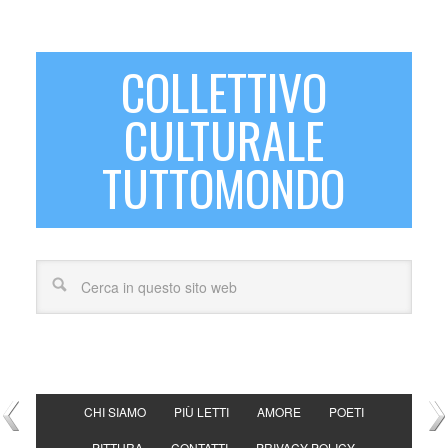
COLLETTIVO
CULTURALE
TUTTOMONDO
CHI SIAMO
PIÙ LETTI
AMORE
POETI
PITTURA
CONTATTI
PRIVACY POLICY