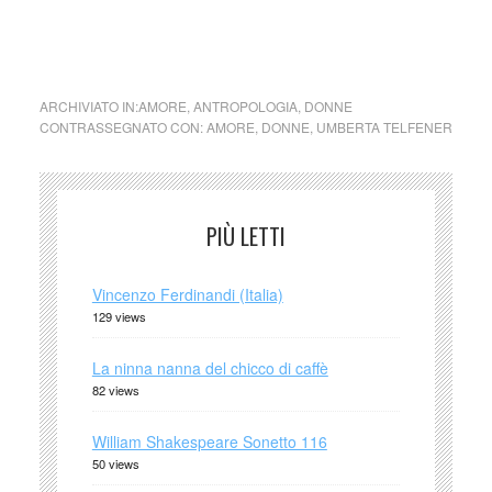
mai del tutto la porta … Umberta Telfener, psicologa e
psicoterapeuta ..
ARCHIVIATO IN:
AMORE
,
ANTROPOLOGIA
,
DONNE
CONTRASSEGNATO CON:
AMORE
,
DONNE
,
UMBERTA TELFENER
PIÙ LETTI
Vincenzo Ferdinandi (Italia)
129 views
La ninna nanna del chicco di caffè
82 views
William Shakespeare Sonetto 116
50 views