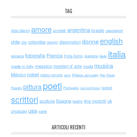
TAG
amore
argentina
brasile
capolavori
Alda Merini
architetti
english
donne
chile
colombia
disegnatori
cile
design
italia
Francia
fotografia
espana
Frida Kahlo
giappone
iliade
musica
messico
mestieri d' arte
made in italy
moda
nobel
México
pablo neruda
perù
Philippe Jaroussky
Pier Paolo
poeti
pittura
registi
Portogallo
racconti brevi
Pasolini
scrittori
scultura
Spagna
uk
tina modotti
teatro
usa
uruguay
varie
ARTICOLI RECENTI