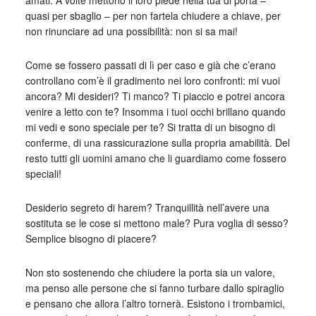
amati. A volte mettono il loro piede nella tua di porta –
quasi per sbaglio – per non fartela chiudere a chiave, per
non rinunciare ad una possibilità: non si sa mai!
Come se fossero passati di lì per caso e già che c’erano
controllano com’è il gradimento nei loro confronti: mi vuoi
ancora? Mi desideri? Ti manco? Ti piaccio e potrei ancora
venire a letto con te? Insomma i tuoi occhi brillano quando
mi vedi e sono speciale per te? Si tratta di un bisogno di
conferme, di una rassicurazione sulla propria amabilità. Del
resto tutti gli uomini amano che li guardiamo come fossero
speciali!
Desiderio segreto di harem? Tranquillità nell’avere una
sostituta se le cose si mettono male? Pura voglia di sesso?
Semplice bisogno di piacere?
Non sto sostenendo che chiudere la porta sia un valore,
ma penso alle persone che si fanno turbare dallo spiraglio
e pensano che allora l’altro tornerà. Esistono i trombamici,