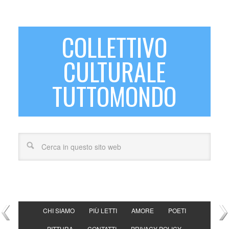
COLLETTIVO
CULTURALE
TUTTOMONDO
CHI SIAMO
PIÙ LETTI
AMORE
POETI
PITTURA
CONTATTI
PRIVACY POLICY