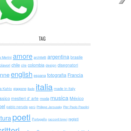
TAG
amore
argentina
brasile
a Merini
architetti
chile
colombia
disegnatori
olavori
cile
design
english
nne
Francia
fotografia
espana
italia
made in italy
da Kahlo
giappone
iliade
musica
ssico
México
mestieri d' arte
moda
bel
pablo neruda
perù
Philippe Jaroussky
Pier Paolo Pasolini
poeti
ttura
registi
Portogallo
racconti brevi
rittori