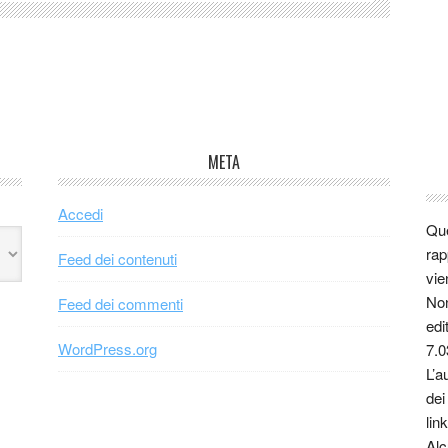
META
Accedi
Que
rap
Feed dei contenuti
vie
Non
Feed dei commenti
edi
WordPress.org
7.0
L’a
dei
link
Alc