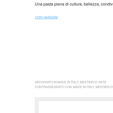
Una pasta piena di cultura, bellezza, condivi
cctm.website
I tortellini sono una pasta ripiena tipica d
caratterizzati dal gustoso ripieno racchiuso 
abili e capaci di modellarla in una particola
Venere. La tradizione li considera un piatto o
Oggi il loro consumo è diventato più quotidi
condite con panna o ragù.
ARCHIVIATO IN:
MADE IN ITALY
,
MESTIERI D' ARTE
CONTRASSEGNATO CON:
MADE IN ITALY
,
MESTIERI D