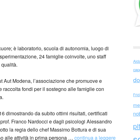
asta libera tutti
l cuore; è laboratorio, scuola di autonomia, luogo di
 sperimentazione, 24 famiglie coinvolte, uno staff
Ald
 qualità.
cap
do
di Aut Aut Modena, l’associazione che promuove e
 raccolta fondi per il sostegno alle famiglie con
Fri
a.
me
6 dimostrando da subito ottimi risultati, certificati
no
 prof. Franco Nardocci e dagli psicologi Alessandro
pi
sotto la regia dello chef Massimo Bottura e di sua
sc
o alle attività in prima persona …
continua a leggere