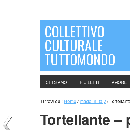
COLLETTIVO
CULTURALE
TUTTOMONDO
CHI SIAMO
PIÙ LETTI
AMORE
Ti trovi qui:
Home
/
made in italy
/
Tortellante
Tortellante – 