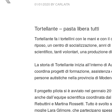
01/01/2020
BY
CARLAITA
collettivo culturale tuttomondo Tortellante – p
Tortellante – pasta libera tutti
Tortellante fa i tortellini con le mani e con i
riposo, un centro di socializzazione, anni di
scientifico, tanti volontari, una produzione di
La storia di Tortellante inizia all’interno 
coordina progetti di formazione, assistenza e
persone autistiche nella provincia di Moden
Il progetto pilota si è avviato nel gennaio 201
anche dall’equipe scientifica coordinata dal
Rebuttini e Martina Rossetti. Tutto è svolto 
moglie Lara Gilmore, che partecipano spess