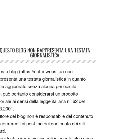
QUESTO BLOG NON RAPPRESENTA UNA TESTATA
GIORNALISTICA
sto blog (https://cctm.website/) non
presenta una testata giornalistica in quanto
ne aggiornato senza alcuna periodicità.
 può pertanto considerarsi un prodotto
toriale ai sensi della legge italiana n° 62 del
3.2001.
utore del blog non è responsabile del contenuto
 commenti ai post, nè del contenuto dei siti
ati.
uni testi o immagini inseriti in questo blog sono