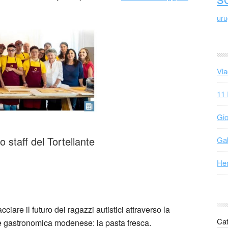
ur
Vla
11 
Gio
 staff del Tortellante
Gab
Hen
cciare il futuro dei ragazzi autistici attraverso la
Cat
ne gastronomica modenese: la pasta fresca.