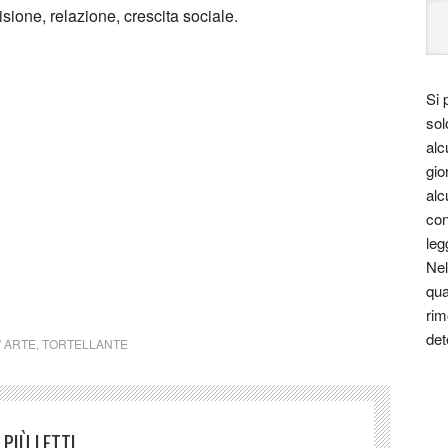
sione, relazione, crescita sociale.
el modenese e conosciuta ormai in tutto il mondo. Sono
Si 
in una sottile pasta sfoglia all’uovo, manipolata da mani
sol
re forma che la leggenda vuole simile all’ombelico di
alc
bbligatorio nei giorni di festa, serviti in brodo fumante.
gio
alc
ano e si sono affermate nel tempo varianti “asciutte”
con
leg
Nel
qua
rim
det
' ARTE
,
TORTELLANTE
PIÙ LETTI