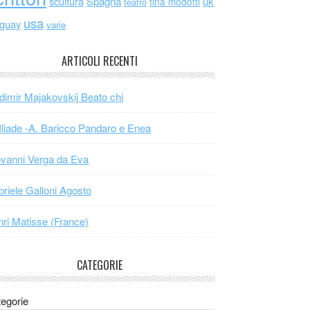
scultura
Spagna
uk
tina modotti
teatro
usa
uguay
varie
ARTICOLI RECENTI
dimir Majakovskij Beato chi
Iliade -A. Baricco Pandaro e Enea
vanni Verga da Eva
riele Galloni Agosto
ri Matisse (France)
CATEGORIE
egorie