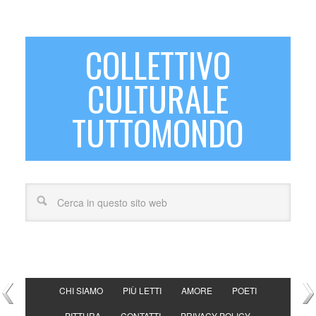
COLLETTIVO
CULTURALE
TUTTOMONDO
CHI SIAMO
PIÙ LETTI
AMORE
POETI
PITTURA
CONTATTI
PRIVACY POLICY