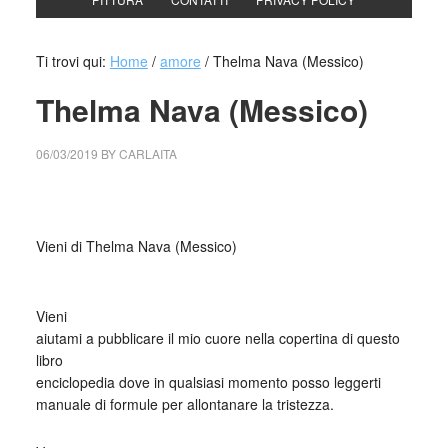
Ti trovi qui:
Home
/
amore
/
Thelma Nava (Messico)
Thelma Nava (Messico)
06/03/2019
BY
CARLAITA
centro cultural tina modotti Thelma Nava (Messico)
Vieni di Thelma Nava (Messico)
_
Vieni
aiutami a pubblicare il mio cuore nella copertina di questo
libro
enciclopedia dove in qualsiasi momento posso leggerti
manuale di formule per allontanare la tristezza.