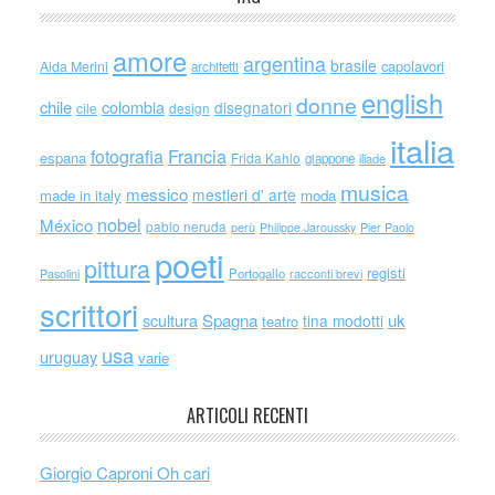
amore
argentina
brasile
capolavori
Alda Merini
architetti
english
donne
chile
colombia
disegnatori
cile
design
italia
Francia
fotografia
espana
Frida Kahlo
giappone
iliade
musica
messico
mestieri d' arte
made in italy
moda
nobel
México
pablo neruda
perù
Philippe Jaroussky
Pier Paolo
poeti
pittura
registi
Portogallo
racconti brevi
Pasolini
scrittori
scultura
Spagna
uk
tina modotti
teatro
usa
uruguay
varie
ARTICOLI RECENTI
Giorgio Caproni Oh cari