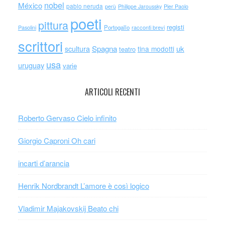
nobel
México
pablo neruda
perù
Philippe Jaroussky
Pier Paolo
poeti
pittura
registi
Portogallo
racconti brevi
Pasolini
scrittori
scultura
Spagna
uk
tina modotti
teatro
usa
uruguay
varie
ARTICOLI RECENTI
Roberto Gervaso Cielo infinito
Giorgio Caproni Oh cari
incarti d’arancia
Henrik Nordbrandt L’amore è così logico
Vladimir Majakovskij Beato chi