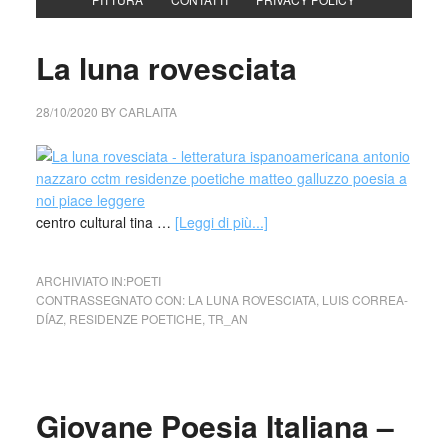
La luna rovesciata
28/10/2020
BY
CARLAITA
centro cultural tina …
[Leggi di più...]
ARCHIVIATO IN:
POETI
CONTRASSEGNATO CON:
LA LUNA ROVESCIATA
,
LUIS CORREA-
DÍAZ
,
RESIDENZE POETICHE
,
TR_AN
Giovane Poesia Italiana –