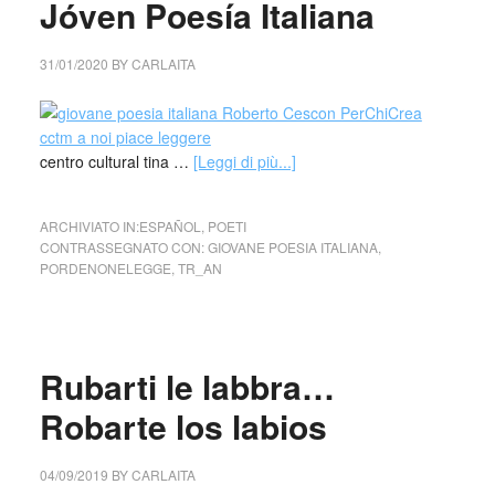
Jóven Poesía Italiana
31/01/2020
BY
CARLAITA
centro cultural tina …
[Leggi di più...]
ARCHIVIATO IN:
ESPAÑOL
,
POETI
CONTRASSEGNATO CON:
GIOVANE POESIA ITALIANA
,
PORDENONELEGGE
,
TR_AN
Rubarti le labbra…
Robarte los labios
04/09/2019
BY
CARLAITA