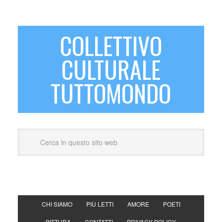
COLLETTIVO
CULTURALE
TUTTOMONDO
CHI SIAMO
PIÙ LETTI
AMORE
POETI
PITTURA
CONTATTI
PRIVACY POLICY