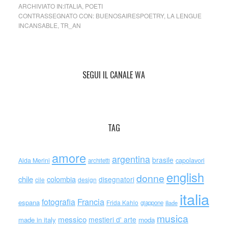
ARCHIVIATO IN:
ITALIA
,
POETI
CONTRASSEGNATO CON:
BUENOSAIRESPOETRY
,
LA LENGUE
INCANSABLE
,
TR_AN
SEGUI IL CANALE WA
TAG
amore
argentina
brasile
capolavori
Alda Merini
architetti
english
donne
chile
colombia
disegnatori
cile
design
italia
Francia
fotografia
espana
Frida Kahlo
giappone
iliade
musica
messico
mestieri d' arte
made in italy
moda