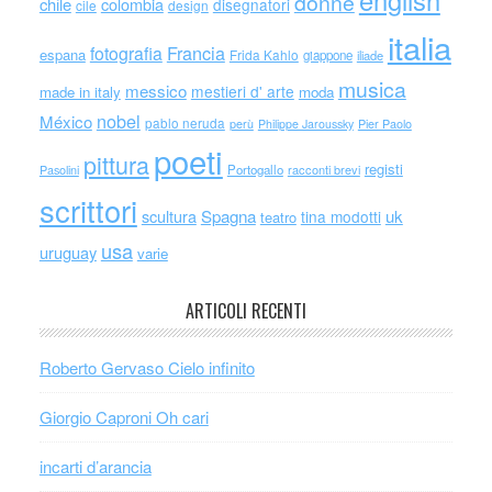
english
donne
chile
colombia
disegnatori
cile
design
italia
Francia
fotografia
espana
Frida Kahlo
giappone
iliade
musica
messico
mestieri d' arte
made in italy
moda
nobel
México
pablo neruda
perù
Philippe Jaroussky
Pier Paolo
poeti
pittura
registi
Portogallo
racconti brevi
Pasolini
scrittori
scultura
Spagna
uk
tina modotti
teatro
usa
uruguay
varie
ARTICOLI RECENTI
Roberto Gervaso Cielo infinito
Giorgio Caproni Oh cari
incarti d’arancia