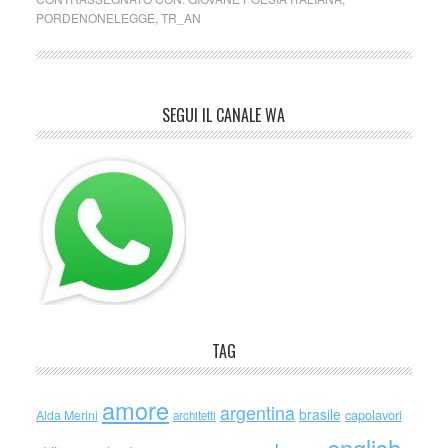
PORDENONELEGGE
,
TR_AN
SEGUI IL CANALE WA
TAG
amore
argentina
brasile
capolavori
Alda Merini
architetti