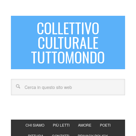
COLLETTIVO
CULTURALE
TUTTOMONDO
CHI SIAMO
PIÙ LETTI
AMORE
POETI
PITTURA
CONTATTI
PRIVACY POLICY