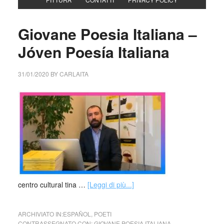
Giovane Poesia Italiana –
Jóven Poesía Italiana
31/01/2020
BY
CARLAITA
centro cultural tina …
[Leggi di più...]
ARCHIVIATO IN:
ESPAÑOL
,
POETI
CONTRASSEGNATO CON:
GIOVANE POESIA ITALIANA
,