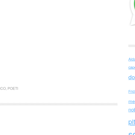
Ald
cap
do
ICO
,
POETI
Fri
me
no
pi
sc