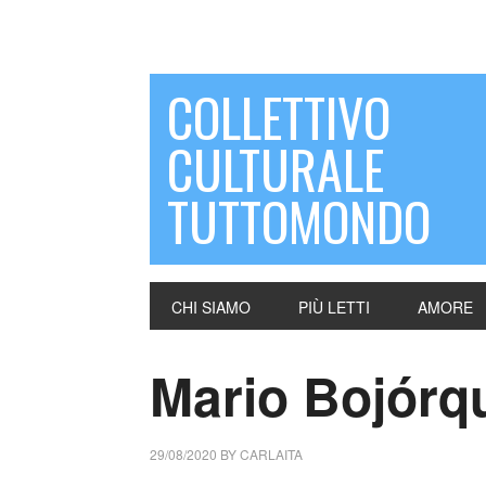
COLLETTIVO
CULTURALE
TUTTOMONDO
CHI SIAMO
PIÙ LETTI
AMORE
Mario Bojórq
29/08/2020
BY
CARLAITA