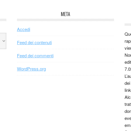
META
Accedi
Que
rap
Feed dei contenuti
vie
Non
Feed dei commenti
edi
WordPress.org
7.0
L’a
dei
link
Alc
tra
dom
eve
ema