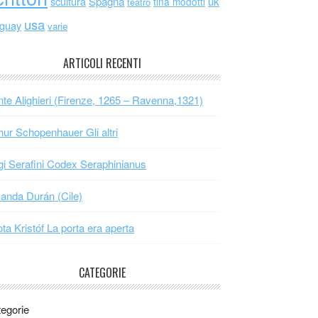
scultura
Spagna
uk
tina modotti
teatro
usa
uguay
varie
ARTICOLI RECENTI
te Alighieri (Firenze, 1265 – Ravenna,1321)
hur Schopenhauer Gli altri
gi Serafini Codex Seraphinianus
nda Durán (Cile)
ta Kristóf La porta era aperta
CATEGORIE
egorie