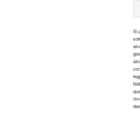
Si 
sol
alc
gio
alc
con
leg
Nel
qua
rim
det