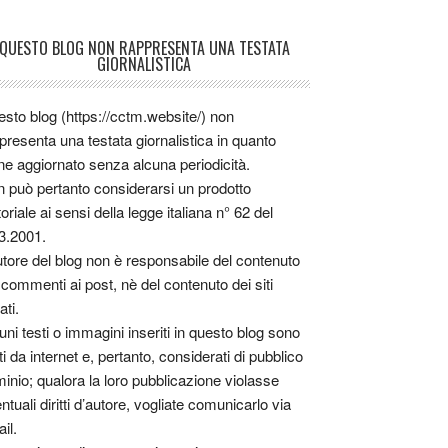
QUESTO BLOG NON RAPPRESENTA UNA TESTATA
GIORNALISTICA
sto blog (https://cctm.website/) non
presenta una testata giornalistica in quanto
ne aggiornato senza alcuna periodicità.
 può pertanto considerarsi un prodotto
toriale ai sensi della legge italiana n° 62 del
3.2001.
utore del blog non è responsabile del contenuto
 commenti ai post, nè del contenuto dei siti
ati.
uni testi o immagini inseriti in questo blog sono
tti da internet e, pertanto, considerati di pubblico
inio; qualora la loro pubblicazione violasse
ntuali diritti d’autore, vogliate comunicarlo via
il.