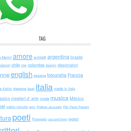
TAG
amore
argentina
brasile
a Merini
architetti
chile
colombia
disegnatori
olavori
cile
design
english
nne
Francia
fotografia
espana
italia
made in italy
da Kahlo
giappone
iliade
musica
ssico
México
mestieri d' arte
moda
bel
pablo neruda
perù
Philippe Jaroussky
Pier Paolo Pasolini
poeti
ttura
registi
Portogallo
racconti brevi
rittori