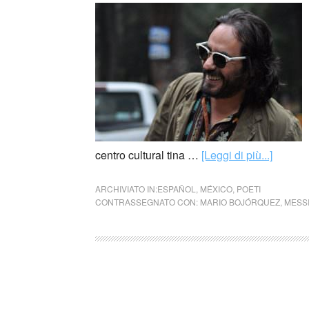
centro cultural tina …
[Leggi di più...]
ARCHIVIATO IN:
ESPAÑOL
,
MÉXICO
,
POETI
CONTRASSEGNATO CON:
MARIO BOJÓRQUEZ
,
MESS