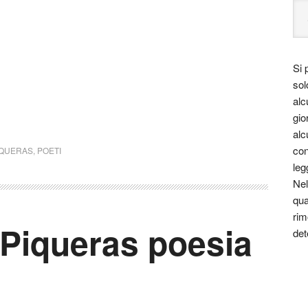
Si 
sol
alc
gio
alc
con
IQUERAS
,
POETI
leg
Nel
qua
rim
 Piqueras poesia
det