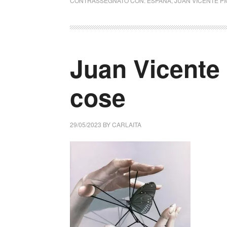
CONTRASSEGNATO CON:
ESPANA
,
JUAN VICENTE P
Juan Vicente
cose
29/05/2023
BY
CARLAITA