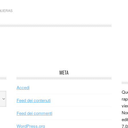
IQUERAS
META
Accedi
Que
rap
Feed dei contenuti
vie
Non
Feed dei commenti
edi
WordPress.org
7.0