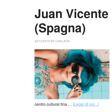
Juan Vicente
(Spagna)
24/12/2019
BY
CARLAITA
centro cultural tina …
[Leggi di più...]