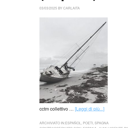
03/03/2025
BY
CARLAITA
cctm collettivo …
[Leggi di più...]
ARCHIVIATO IN:
ESPAÑOL
,
POETI
,
SPAGNA