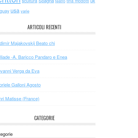
scultura
Spagna
uk
tina modotti
teatro
usa
uguay
varie
ARTICOLI RECENTI
dimir Majakovskij Beato chi
Iliade -A. Baricco Pandaro e Enea
vanni Verga da Eva
riele Galloni Agosto
ri Matisse (France)
CATEGORIE
egorie