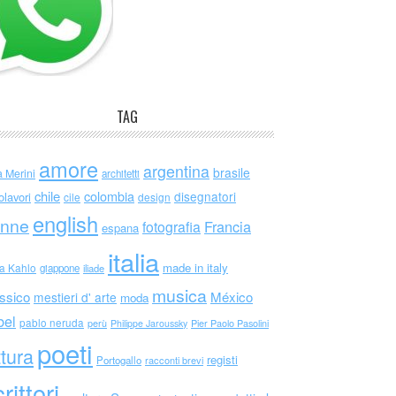
TAG
amore
argentina
brasile
a Merini
architetti
chile
colombia
disegnatori
olavori
cile
design
english
nne
Francia
fotografia
espana
italia
made in italy
da Kahlo
giappone
iliade
musica
ssico
México
mestieri d' arte
moda
bel
pablo neruda
perù
Philippe Jaroussky
Pier Paolo Pasolini
poeti
ttura
registi
Portogallo
racconti brevi
rittori