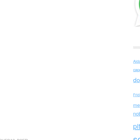
Ald
cap
do
Fri
me
no
pi
sc