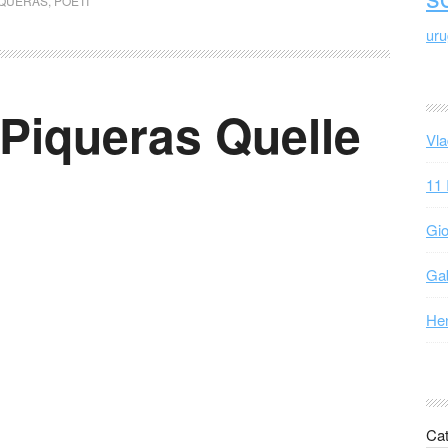
IQUERAS
,
POETI
ur
 Piqueras Quelle
Vla
11 
Gio
Gab
Hen
Cat