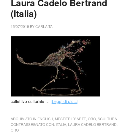
Laura Cadelo Bertrand
(Italia)
15/07/2019
BY
CARLAITA
collettivo culturale …
[Leggi di più...]
ARCHIVIATO IN:
ENGLISH
,
MESTIERI D' ARTE
,
ORO
,
SCULTURA
CONTRASSEGNATO CON:
ITALIA
,
LAURA CADELO BERTRAND
,
ORO