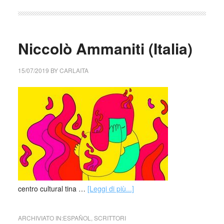
Niccolò Ammaniti (Italia)
15/07/2019
BY
CARLAITA
centro cultural tina …
[Leggi di più...]
ARCHIVIATO IN:
ESPAÑOL
,
SCRITTORI