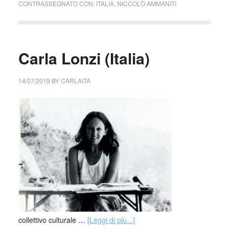
CONTRASSEGNATO CON:
ITALIA
,
NICCOLÒ AMMANITI
Carla Lonzi (Italia)
14/07/2019
BY
CARLAITA
collettivo culturale …
[Leggi di più...]