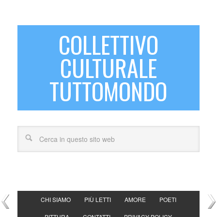
COLLETTIVO
CULTURALE
TUTTOMONDO
CHI SIAMO
PIÙ LETTI
AMORE
POETI
PITTURA
CONTATTI
PRIVACY POLICY