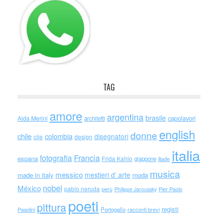
TAG
amore
argentina
brasile
capolavori
Alda Merini
architetti
english
donne
chile
colombia
disegnatori
cile
design
italia
Francia
fotografia
espana
Frida Kahlo
giappone
iliade
musica
messico
mestieri d' arte
made in italy
moda
nobel
México
pablo neruda
perù
Philippe Jaroussky
Pier Paolo
poeti
pittura
registi
Portogallo
racconti brevi
Pasolini