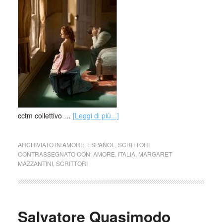
cctm collettivo …
[Leggi di più...]
ARCHIVIATO IN:
AMORE
,
ESPAÑOL
,
SCRITTORI
CONTRASSEGNATO CON:
AMORE
,
ITALIA
,
MARGARET
MAZZANTINI
,
SCRITTORI
Salvatore Quasimodo