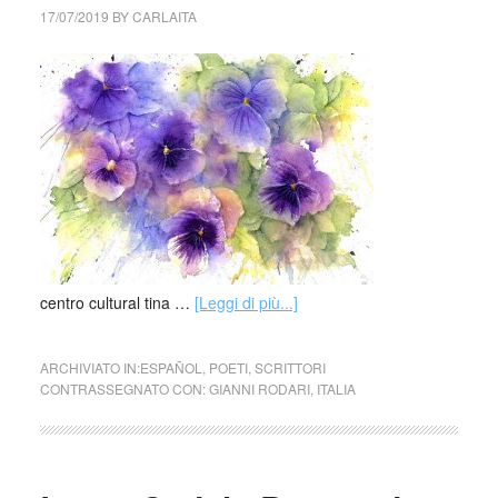
17/07/2019
BY
CARLAITA
centro cultural tina …
[Leggi di più...]
ARCHIVIATO IN:
ESPAÑOL
,
POETI
,
SCRITTORI
CONTRASSEGNATO CON:
GIANNI RODARI
,
ITALIA