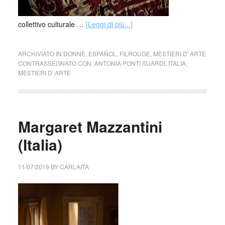
collettivo culturale …
[Leggi di più...]
ARCHIVIATO IN:
DONNE
,
ESPAÑOL
,
FILROUGE
,
MESTIERI D' ARTE
CONTRASSEGNATO CON:
ANTONIA PONTI SUARDI
,
ITALIA
,
MESTIERI D' ARTE
Margaret Mazzantini
(Italia)
11/07/2019
BY
CARLAITA