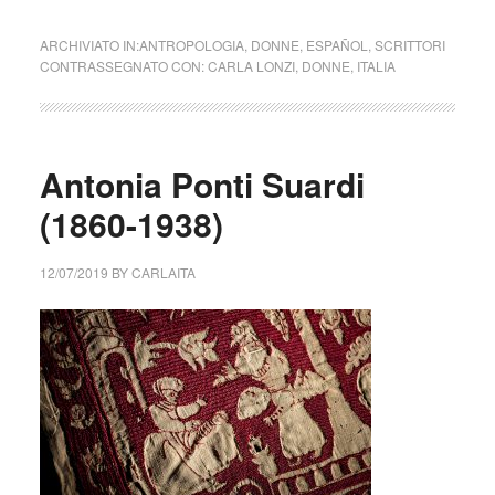
ARCHIVIATO IN:
ANTROPOLOGIA
,
DONNE
,
ESPAÑOL
,
SCRITTORI
CONTRASSEGNATO CON:
CARLA LONZI
,
DONNE
,
ITALIA
Antonia Ponti Suardi
(1860-1938)
12/07/2019
BY
CARLAITA