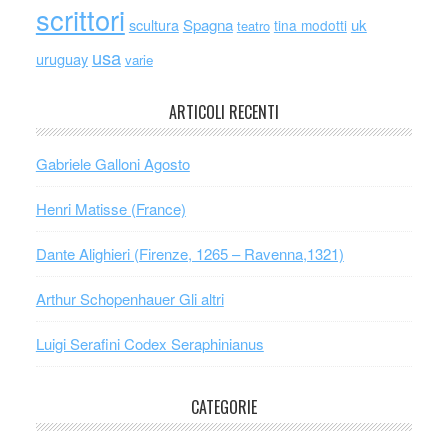
scrittori
scultura
Spagna
uk
tina modotti
teatro
usa
uruguay
varie
ARTICOLI RECENTI
Gabriele Galloni Agosto
Henri Matisse (France)
Dante Alighieri (Firenze, 1265 – Ravenna,1321)
Arthur Schopenhauer Gli altri
Luigi Serafini Codex Seraphinianus
CATEGORIE