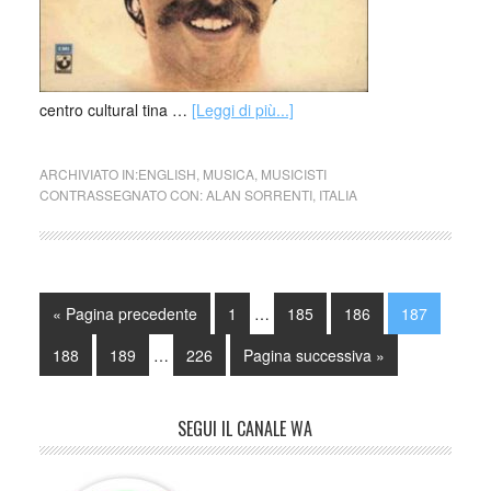
centro cultural tina …
[Leggi di più...]
ARCHIVIATO IN:
ENGLISH
,
MUSICA
,
MUSICISTI
CONTRASSEGNATO CON:
ALAN SORRENTI
,
ITALIA
« Pagina precedente
1
…
185
186
187
188
189
…
226
Pagina successiva »
SEGUI IL CANALE WA