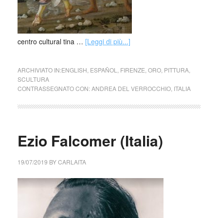
centro cultural tina …
[Leggi di più...]
ARCHIVIATO IN:
ENGLISH
,
ESPAÑOL
,
FIRENZE
,
ORO
,
PITTURA
,
SCULTURA
CONTRASSEGNATO CON:
ANDREA DEL VERROCCHIO
,
ITALIA
Ezio Falcomer (Italia)
19/07/2019
BY
CARLAITA