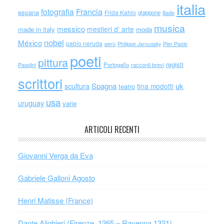
italia
Francia
fotografia
espana
Frida Kahlo
giappone
iliade
musica
messico
mestieri d' arte
made in italy
moda
nobel
México
pablo neruda
perù
Philippe Jaroussky
Pier Paolo
poeti
pittura
registi
Portogallo
racconti brevi
Pasolini
scrittori
scultura
Spagna
uk
tina modotti
teatro
usa
uruguay
varie
ARTICOLI RECENTI
Giovanni Verga da Eva
Gabriele Galloni Agosto
Henri Matisse (France)
Dante Alighieri (Firenze, 1265 – Ravenna,1321)