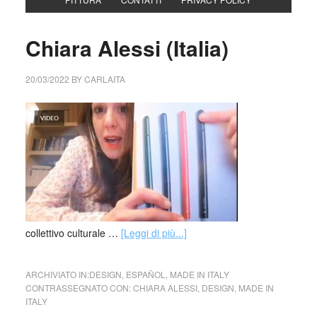
Chiara Alessi (Italia)
20/03/2022
BY
CARLAITA
collettivo culturale …
[Leggi di più...]
ARCHIVIATO IN:
DESIGN
,
ESPAÑOL
,
MADE IN ITALY
CONTRASSEGNATO CON:
CHIARA ALESSI
,
DESIGN
,
MADE IN
ITALY