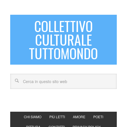
COLLETTIVO
CULTURALE
TUTTOMONDO
CHI SIAMO
PIÙ LETTI
AMORE
POETI
PITTURA
CONTATTI
PRIVACY POLICY