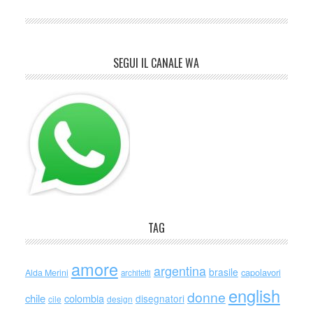
SEGUI IL CANALE WA
TAG
amore
argentina
brasile
capolavori
Alda Merini
architetti
english
donne
chile
colombia
disegnatori
cile
design