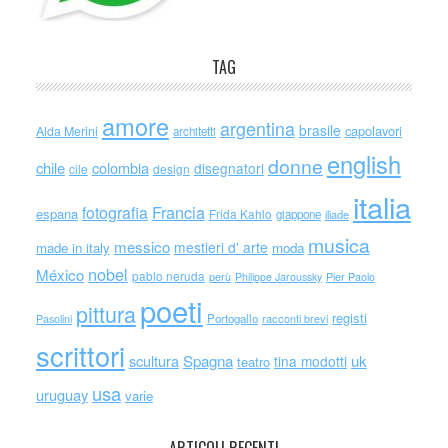
TAG
amore
argentina
brasile
capolavori
Alda Merini
architetti
english
donne
chile
colombia
disegnatori
cile
design
italia
Francia
fotografia
espana
Frida Kahlo
giappone
iliade
musica
messico
mestieri d' arte
made in italy
moda
nobel
México
pablo neruda
perù
Philippe Jaroussky
Pier Paolo
poeti
pittura
registi
Portogallo
racconti brevi
Pasolini
scrittori
scultura
Spagna
uk
tina modotti
teatro
usa
uruguay
varie