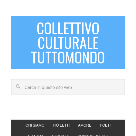
COLLETTIVO
CULTURALE
TUTTOMONDO
CHI SIAMO
PIÙ LETTI
AMORE
POETI
PITTURA
CONTATTI
PRIVACY POLICY