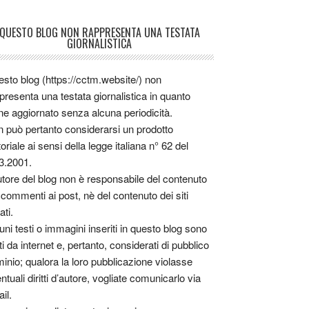
QUESTO BLOG NON RAPPRESENTA UNA TESTATA
GIORNALISTICA
sto blog (https://cctm.website/) non
presenta una testata giornalistica in quanto
ne aggiornato senza alcuna periodicità.
 può pertanto considerarsi un prodotto
toriale ai sensi della legge italiana n° 62 del
3.2001.
utore del blog non è responsabile del contenuto
 commenti ai post, nè del contenuto dei siti
ati.
uni testi o immagini inseriti in questo blog sono
tti da internet e, pertanto, considerati di pubblico
inio; qualora la loro pubblicazione violasse
ntuali diritti d’autore, vogliate comunicarlo via
il.