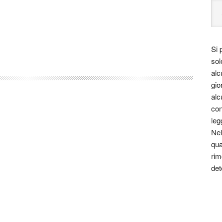
Si 
sol
alc
gio
alc
con
leg
Nel
qua
rim
det