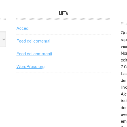
META
Accedi
Que
rap
Feed dei contenuti
vie
Non
Feed dei commenti
edi
WordPress.org
7.0
L’a
dei
link
Alc
tra
dom
eve
ema