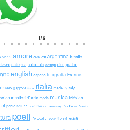
TAG
amore
argentina
brasile
a Merini
architetti
chile
colombia
disegnatori
olavori
cile
design
english
nne
Francia
fotografia
espana
italia
made in italy
da Kahlo
giappone
iliade
musica
ssico
México
mestieri d' arte
moda
bel
pablo neruda
perù
Philippe Jaroussky
Pier Paolo Pasolini
poeti
ttura
registi
Portogallo
racconti brevi
rittori