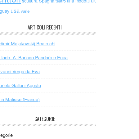
scultura
Spagna
uk
tina modotti
teatro
usa
uguay
varie
ARTICOLI RECENTI
dimir Majakovskij Beato chi
Iliade -A. Baricco Pandaro e Enea
vanni Verga da Eva
riele Galloni Agosto
ri Matisse (France)
CATEGORIE
egorie