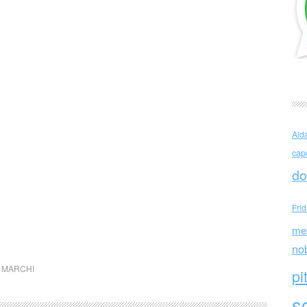
Ald
cap
do
Fri
me
no
 MARCHI
pi
sc