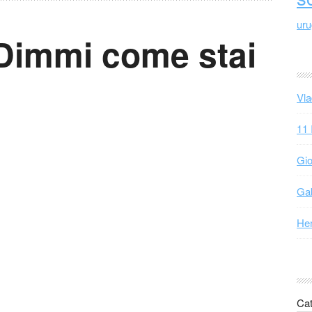
ur
 Dimmi come stai
Vla
11 
Gio
Gab
Hen
Cat