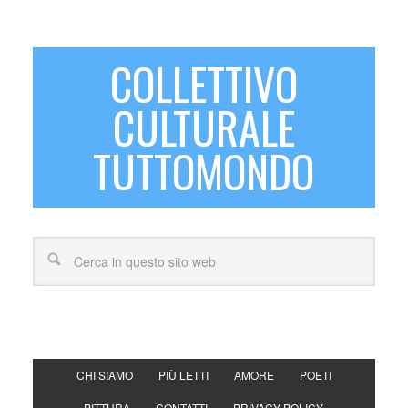
COLLETTIVO
CULTURALE
TUTTOMONDO
CHI SIAMO
PIÙ LETTI
AMORE
POETI
PITTURA
CONTATTI
PRIVACY POLICY