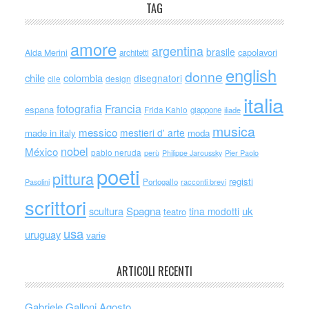
TAG
amore
argentina
brasile
capolavori
Alda Merini
architetti
english
donne
chile
colombia
disegnatori
cile
design
italia
Francia
fotografia
espana
Frida Kahlo
giappone
iliade
musica
messico
mestieri d' arte
made in italy
moda
nobel
México
pablo neruda
perù
Philippe Jaroussky
Pier Paolo
poeti
pittura
registi
Portogallo
racconti brevi
Pasolini
scrittori
scultura
Spagna
uk
tina modotti
teatro
usa
uruguay
varie
ARTICOLI RECENTI
Gabriele Galloni Agosto