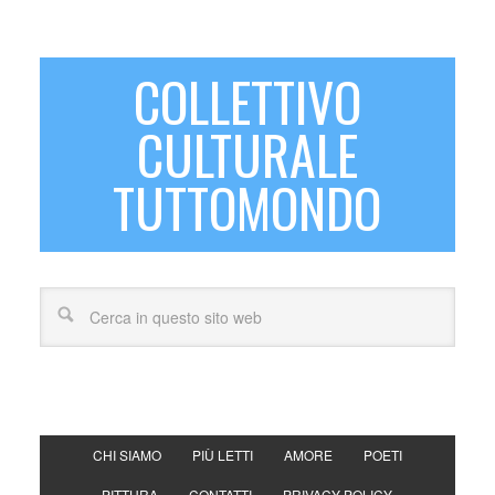
COLLETTIVO
CULTURALE
TUTTOMONDO
CHI SIAMO
PIÙ LETTI
AMORE
POETI
PITTURA
CONTATTI
PRIVACY POLICY