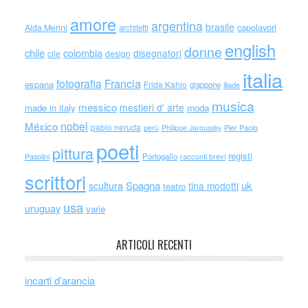
amore
argentina
brasile
capolavori
Alda Merini
architetti
english
donne
chile
colombia
disegnatori
cile
design
italia
Francia
fotografia
espana
Frida Kahlo
giappone
iliade
musica
messico
mestieri d' arte
made in italy
moda
nobel
México
pablo neruda
perù
Philippe Jaroussky
Pier Paolo
poeti
pittura
registi
Portogallo
racconti brevi
Pasolini
scrittori
scultura
Spagna
uk
tina modotti
teatro
usa
uruguay
varie
ARTICOLI RECENTI
incarti d’arancia