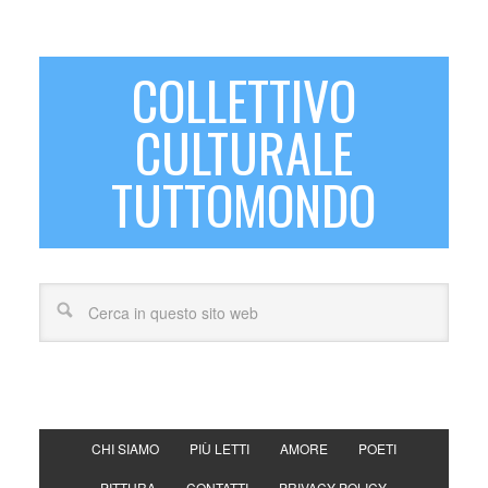
COLLETTIVO
CULTURALE
TUTTOMONDO
CHI SIAMO
PIÙ LETTI
AMORE
POETI
PITTURA
CONTATTI
PRIVACY POLICY