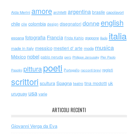
amore
argentina
brasile
capolavori
Alda Merini
architetti
english
donne
chile
colombia
disegnatori
cile
design
italia
Francia
fotografia
espana
Frida Kahlo
giappone
iliade
musica
messico
mestieri d' arte
made in italy
moda
nobel
México
pablo neruda
perù
Philippe Jaroussky
Pier Paolo
poeti
pittura
registi
Portogallo
racconti brevi
Pasolini
scrittori
scultura
Spagna
uk
tina modotti
teatro
usa
uruguay
varie
ARTICOLI RECENTI
Giovanni Verga da Eva