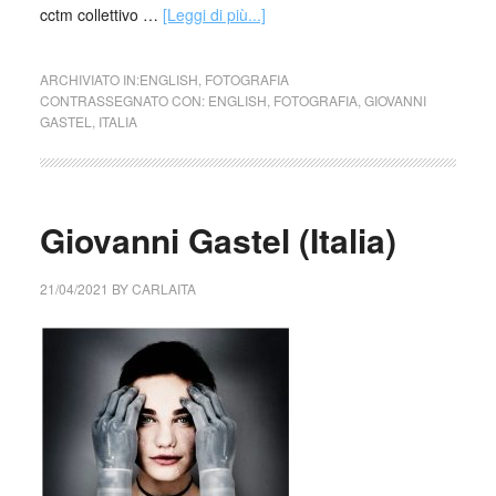
cctm collettivo …
[Leggi di più...]
ARCHIVIATO IN:
ENGLISH
,
FOTOGRAFIA
CONTRASSEGNATO CON:
ENGLISH
,
FOTOGRAFIA
,
GIOVANNI
GASTEL
,
ITALIA
Giovanni Gastel (Italia)
21/04/2021
BY
CARLAITA