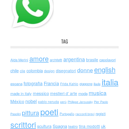
TAG
amore
argentina
brasile
capolavori
Alda Merini
architetti
english
donne
chile
colombia
disegnatori
cile
design
italia
Francia
fotografia
espana
Frida Kahlo
giappone
iliade
musica
messico
mestieri d' arte
made in italy
moda
nobel
México
pablo neruda
perù
Philippe Jaroussky
Pier Paolo
poeti
pittura
registi
Portogallo
racconti brevi
Pasolini
scrittori
scultura
Spagna
uk
tina modotti
teatro