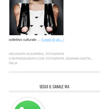
collettivo culturale …
[Leggi di più...]
ARCHIVIATO IN:
ESPAÑOL
,
FOTOGRAFIA
CONTRASSEGNATO CON:
FOTOGRAFIA
,
GIOVANNI GASTEL
,
ITALIA
SEGUI IL CANALE WA