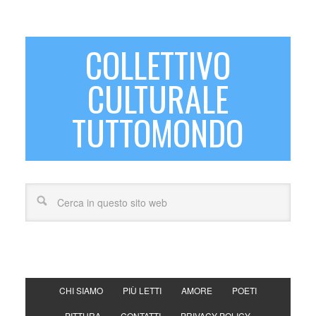
COLLETTIVO
CULTURALE
TUTTOMONDO
CHI SIAMO
PIÙ LETTI
AMORE
POETI
PITTURA
CONTATTI
PRIVACY POLICY